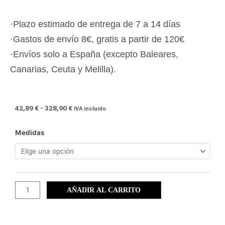
·Plazo estimado de entrega de 7 a 14 días
·Gastos de envío 8€, gratis a partir de 120€
·Envíos solo a España (excepto Baleares,
Canarias, Ceuta y Melilla).
Rango
42,89
€
-
328,90
€
IVA incluido
de
precios:
Santiago
Medidas
desde
de
42,89 €
la
hasta
Ribera
328,90 €
en
ByN
AÑADIR AL CARRITO
(25)
cantidad