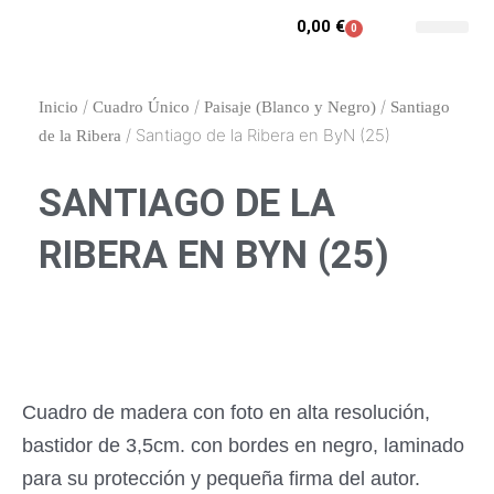
Ir
0,00
€
0
Carrito
al
Contacto y enca
Mi cuenta
contenido
/
/
/
Inicio
Cuadro Único
Paisaje (Blanco y Negro)
Santiago
/ Santiago de la Ribera en ByN (25)
de la Ribera
SANTIAGO DE LA
RIBERA EN BYN (25)
Cuadro de madera con foto en alta resolución,
bastidor de 3,5cm. con bordes en negro, laminado
para su protección y pequeña firma del autor.