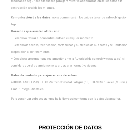
medidas de seguridad adecuadas para garantizar la
anonimización de los datos o la
destrucción total de los mismos.
Comunicación de los datos:
no se comunicarán los datos a terceros, salvo obligación
legal.
Derechos que asisten al Usuario:
– Derecho a retirar el consentimiento en cualquier momento.
– Derecho de acceso, rectificación, portabilidad y supresión de sus datos, y de limitación
u oposición a
su tratamiento.
– Derecho a presentar una reclamación ante la Autoridad de control (www.aepd.es) si
considera que el
tratamiento no se ajusta a la normativa vigente.
Datos de contacto para ejercer sus derechos:
AUDIDATA SISTEMAS, S.L.. C/ Párroco Cristóbal Balaguer, 13, – 30730 San Javier (Murcia).
E-mail:
info@audidata.es
Para continuar debe aceptar que ha leído y está conforme con la cláusula anterior.
PROTECCIÓN DE DATOS