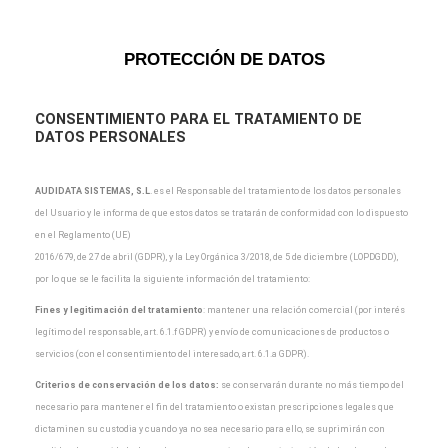
PROTECCIÓN DE DATOS
CONSENTIMIENTO PARA EL TRATAMIENTO DE
DATOS PERSONALES
AUDIDATA SISTEMAS, S.L
.
es el Responsable del tratamiento de los datos personales
del Usuario y
le informa de que estos datos se tratarán de conformidad con lo dispuesto
en el Reglamento (UE)
2016/679, de 27 de abril (GDPR), y la Ley Orgánica 3/2018, de 5 de diciembre (LOPDGDD),
por lo que
se le facilita la siguiente información del tratamiento:
Fines y legitimación del tratamiento
: mantener una relación comercial (por interés
legítimo del
responsable, art. 6.1.f GDPR) y envío de comunicaciones de productos o
servicios (con el
consentimiento del interesado, art. 6.1.a GDPR).
Criterios de conservación de los datos:
se conservarán durante no más tiempo del
necesario para
mantener el fin del tratamiento o existan prescripciones legales que
dictaminen su custodia y cuando
ya no sea necesario para ello, se suprimirán con