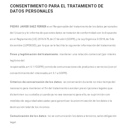
CONSENTIMIENTO
PARA EL TRATAMIENTO DE
DATOS PERSONALES
PEDRO JAVIER SAEZ FERRER
es el Responsable del tratamiento de los datos personales
del Usuario y le informa de que estos datos se tratarán de conformidad con lo dispuesto
en el Reglamento (UE) 2016/679, de 27 de abril (GDPR), y la Ley Orgánica 3/2018, de 5 de
diciembre (LOPDGDD), por lo que se le facilita la siguiente información del tratamiento:
Fines y legitimación del tratamiento:
mantener una relación comercial (por interés
legítimo del
responsable, art. 6.1.f GDPR) y envío de comunicaciones de productos o servicios (con el
consentimiento del interesado, art. 6.1.a GDPR).
Criterios de conservación de los datos:
se conservarán durante no más tiempo del
necesario para mantener el fin del tratamiento o existan prescripciones legales que
dictaminen su custodia y cuando ya no sea necesario para ello, se suprimirán con
medidas de seguridad adecuadas para garantizar la anonimización de los datos o la
destrucción total de los mismos.
Comunicación de los datos:
no se comunicarán los datos a terceros, salvo obligación
legal.