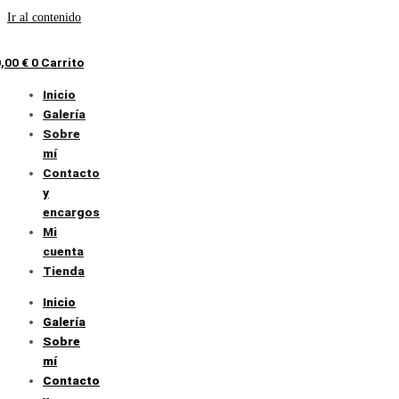
Ir al contenido
0,00
€
0
Carrito
Inicio
Galería
Sobre
mí
Contacto
y
encargos
Mi
cuenta
Tienda
Inicio
Galería
Sobre
mí
Contacto