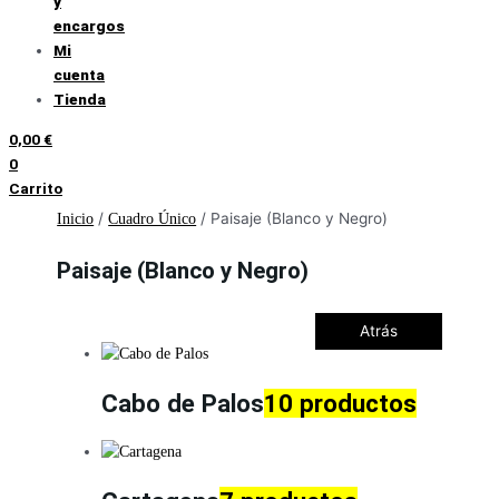
y
encargos
Mi
cuenta
Tienda
0,00
€
0
Carrito
/
/ Paisaje (Blanco y Negro)
Inicio
Cuadro Único
Paisaje (Blanco y Negro)
Atrás
Cabo de Palos
10 productos