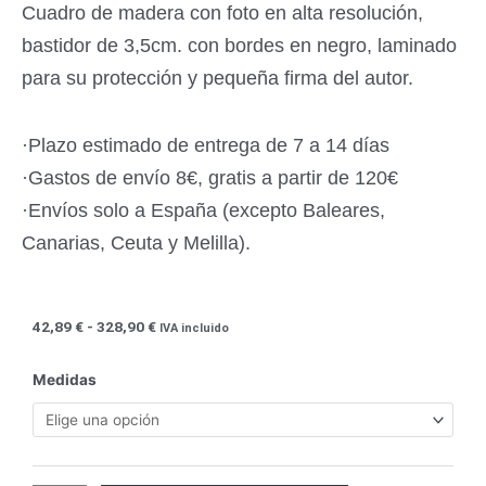
Cuadro de madera con foto en alta resolución,
bastidor de 3,5cm. con bordes en negro, laminado
para su protección y pequeña firma del autor.
·Plazo estimado de entrega de 7 a 14 días
·Gastos de envío 8€, gratis a partir de 120€
·Envíos solo a España (excepto Baleares,
Canarias, Ceuta y Melilla).
Rango
42,89
€
-
328,90
€
IVA incluido
de
precios:
Miscelánea
Medidas
desde
en
42,89 €
ByN
hasta
(04)
328,90 €
-