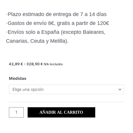
·Plazo estimado de entrega de 7 a 14 días
·Gastos de envío 8€, gratis a partir de 120€
·Envíos solo a España (excepto Baleares,
Canarias, Ceuta y Melilla).
Rango
42,89
€
-
328,90
€
IVA incluido
de
precios:
Miscelánea
Medidas
desde
en
42,89 €
ByN
hasta
(03)
328,90 €
cantidad
AÑADIR AL CARRITO