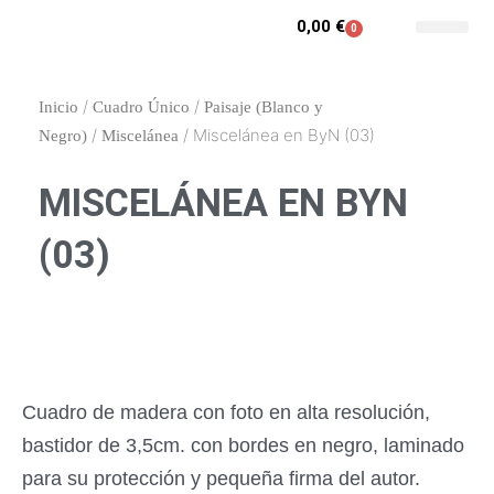
Ir
0,00
€
0
Carrito
al
Contacto y enca
Mi cuenta
contenido
/
/
Inicio
Cuadro Único
Paisaje (Blanco y
/
/ Miscelánea en ByN (03)
Negro)
Miscelánea
MISCELÁNEA EN BYN
(03)
Cuadro de madera con foto en alta resolución,
bastidor de 3,5cm. con bordes en negro, laminado
para su protección y pequeña firma del autor.