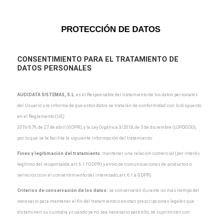
PROTECCIÓN DE DATOS
CONSENTIMIENTO PARA EL TRATAMIENTO DE
DATOS PERSONALES
AUDIDATA SISTEMAS, S.L
.
es el Responsable del tratamiento de los datos personales
del Usuario y
le informa de que estos datos se tratarán de conformidad con lo dispuesto
en el Reglamento (UE)
2016/679, de 27 de abril (GDPR), y la Ley Orgánica 3/2018, de 5 de diciembre (LOPDGDD),
por lo que
se le facilita la siguiente información del tratamiento:
Fines y legitimación del tratamiento
: mantener una relación comercial (por interés
legítimo del
responsable, art. 6.1.f GDPR) y envío de comunicaciones de productos o
servicios (con el
consentimiento del interesado, art. 6.1.a GDPR).
Criterios de conservación de los datos:
se conservarán durante no más tiempo del
necesario para
mantener el fin del tratamiento o existan prescripciones legales que
dictaminen su custodia y cuando
ya no sea necesario para ello, se suprimirán con