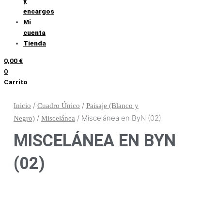
y
encargos
Mi
cuenta
Tienda
0,00
€
0
Carrito
/
/
Inicio
Cuadro Único
Paisaje (Blanco y
/
/ Miscelánea en ByN (02)
Negro)
Miscelánea
MISCELÁNEA EN BYN
(02)