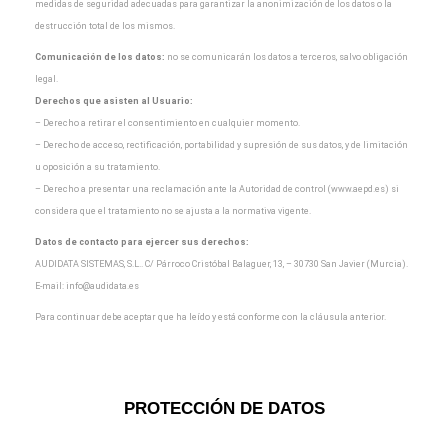
medidas de seguridad adecuadas para garantizar la
anonimización de los datos o la
destrucción total de los mismos.
Comunicación de los datos:
no se comunicarán los datos a terceros, salvo obligación
legal.
Derechos que asisten al Usuario:
– Derecho a retirar el consentimiento en cualquier momento.
– Derecho de acceso, rectificación, portabilidad y supresión de sus datos, y de limitación
u oposición a
su tratamiento.
– Derecho a presentar una reclamación ante la Autoridad de control (www.aepd.es) si
considera que el
tratamiento no se ajusta a la normativa vigente.
Datos de contacto para ejercer sus derechos:
AUDIDATA SISTEMAS, S.L.. C/ Párroco Cristóbal Balaguer, 13, – 30730 San Javier (Murcia).
E-mail:
info@audidata.es
Para continuar debe aceptar que ha leído y está conforme con la cláusula anterior.
PROTECCIÓN DE DATOS