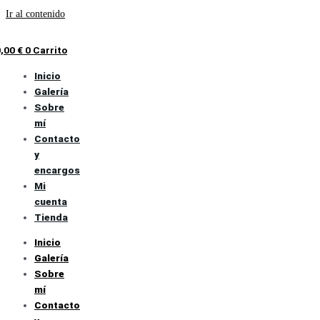
Ir al contenido
0,00
€
0
Carrito
Inicio
Galería
Sobre
mí
Contacto
y
encargos
Mi
cuenta
Tienda
Inicio
Galería
Sobre
mí
Contacto