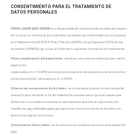
CONSENTIMIENTO
PARA EL TRATAMIENTO DE
DATOS PERSONALES
PEDRO JAVIER SAEZ FERRER
es el Responsable del tratamiento de los datos personales
del Usuario y le informa de que estos datos se tratarán de conformidad con lo dispuesto
en el Reglamento (UE) 2016/679, de 27 de abril (GDPR), y la Ley Orgánica 3/2018, de 5 de
diciembre (LOPDGDD), por lo que se le facilita la siguiente información del tratamiento:
Fines y legitimación del tratamiento:
mantener una relación comercial (por interés
legítimo del
responsable, art. 6.1.f GDPR) y envío de comunicaciones de productos o servicios (con el
consentimiento del interesado, art. 6.1.a GDPR).
Criterios de conservación de los datos:
se conservarán durante no más tiempo del
necesario para mantener el fin del tratamiento o existan prescripciones legales que
dictaminen su custodia y cuando ya no sea necesario para ello, se suprimirán con
medidas de seguridad adecuadas para garantizar la anonimización de los datos o la
destrucción total de los mismos.
Comunicación de los datos:
no se comunicarán los datos a terceros, salvo obligación
legal.