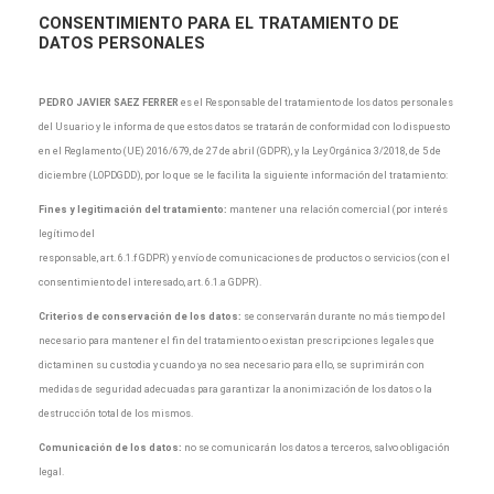
CONSENTIMIENTO
PARA EL TRATAMIENTO DE
DATOS PERSONALES
PEDRO JAVIER SAEZ FERRER
es el Responsable del tratamiento de los datos personales
del Usuario y le informa de que estos datos se tratarán de conformidad con lo dispuesto
en el Reglamento (UE) 2016/679, de 27 de abril (GDPR), y la Ley Orgánica 3/2018, de 5 de
diciembre (LOPDGDD), por lo que se le facilita la siguiente información del tratamiento:
Fines y legitimación del tratamiento:
mantener una relación comercial (por interés
legítimo del
responsable, art. 6.1.f GDPR) y envío de comunicaciones de productos o servicios (con el
consentimiento del interesado, art. 6.1.a GDPR).
Criterios de conservación de los datos:
se conservarán durante no más tiempo del
necesario para mantener el fin del tratamiento o existan prescripciones legales que
dictaminen su custodia y cuando ya no sea necesario para ello, se suprimirán con
medidas de seguridad adecuadas para garantizar la anonimización de los datos o la
destrucción total de los mismos.
Comunicación de los datos:
no se comunicarán los datos a terceros, salvo obligación
legal.