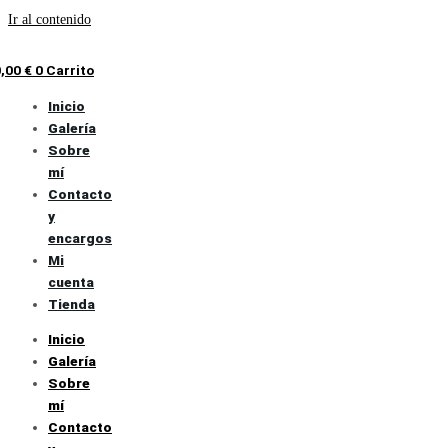
Ir al contenido
0,00
€
0
Carrito
Inicio
Galería
Sobre
mí
Contacto
y
encargos
Mi
cuenta
Tienda
Inicio
Galería
Sobre
mí
Contacto