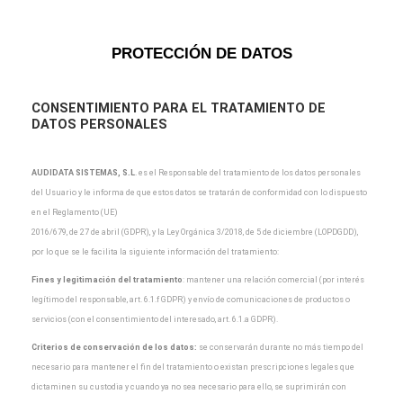
PROTECCIÓN DE DATOS
CONSENTIMIENTO PARA EL TRATAMIENTO DE
DATOS PERSONALES
AUDIDATA SISTEMAS, S.L
.
es el Responsable del tratamiento de los datos personales
del Usuario y
le informa de que estos datos se tratarán de conformidad con lo dispuesto
en el Reglamento (UE)
2016/679, de 27 de abril (GDPR), y la Ley Orgánica 3/2018, de 5 de diciembre (LOPDGDD),
por lo que
se le facilita la siguiente información del tratamiento:
Fines y legitimación del tratamiento
: mantener una relación comercial (por interés
legítimo del
responsable, art. 6.1.f GDPR) y envío de comunicaciones de productos o
servicios (con el
consentimiento del interesado, art. 6.1.a GDPR).
Criterios de conservación de los datos:
se conservarán durante no más tiempo del
necesario para
mantener el fin del tratamiento o existan prescripciones legales que
dictaminen su custodia y cuando
ya no sea necesario para ello, se suprimirán con