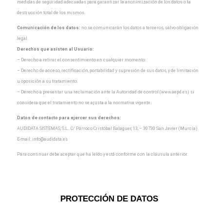
medidas de seguridad adecuadas para garantizar la
anonimización de los datos o la
destrucción total de los mismos.
Comunicación de los datos:
no se comunicarán los datos a terceros, salvo obligación
legal.
Derechos que asisten al Usuario:
– Derecho a retirar el consentimiento en cualquier momento.
– Derecho de acceso, rectificación, portabilidad y supresión de sus datos, y de limitación
u oposición a
su tratamiento.
– Derecho a presentar una reclamación ante la Autoridad de control (www.aepd.es) si
considera que el
tratamiento no se ajusta a la normativa vigente.
Datos de contacto para ejercer sus derechos:
AUDIDATA SISTEMAS, S.L.. C/ Párroco Cristóbal Balaguer, 13, – 30730 San Javier (Murcia).
E-mail:
info@audidata.es
Para continuar debe aceptar que ha leído y está conforme con la cláusula anterior.
PROTECCIÓN DE DATOS