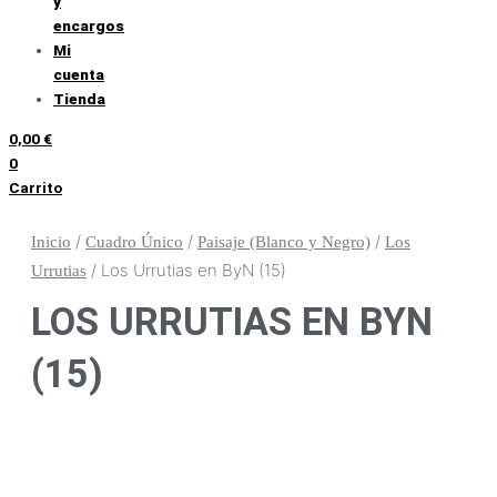
y
encargos
Mi
cuenta
Tienda
0,00
€
0
Carrito
/
/
/
Inicio
Cuadro Único
Paisaje (Blanco y Negro)
Los
/ Los Urrutias en ByN (15)
Urrutias
LOS URRUTIAS EN BYN
(15)