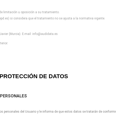
 de limitación u oposición a
su tratamiento.
pd.es) si considera que el
tratamiento no se ajusta a la normativa vigente.
avier (Murcia). E-mail:
info@audidata.es
erior.
PROTECCIÓN DE DATOS
 PERSONALES
os personales del Usuario y le informa de que estos datos se tratarán de conform