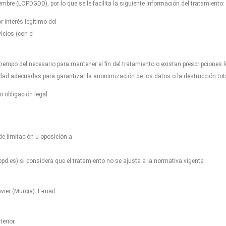
mbre (LOPDGDD), por lo que se le facilita la siguiente información del tratamiento:
 interés legítimo del
icios (con el
empo del necesario para mantener el fin del tratamiento o existan prescripciones 
dad adecuadas para garantizar la anonimización de los datos o la destrucción to
 obligación legal.
de limitación u oposición a
d.es) si considera que el tratamiento no se ajusta a la normativa vigente.
er (Murcia). E-mail:
erior.