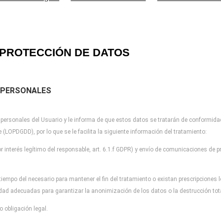
PROTECCIÓN DE DATOS
 PERSONALES
 personales del Usuario y
le informa de que estos datos se tratarán de conformida
re (LOPDGDD), por lo que
se le facilita la siguiente información del tratamiento:
r interés legítimo del
responsable, art. 6.1.f GDPR) y envío de comunicaciones de pr
tiempo del necesario para
mantener el fin del tratamiento o existan prescripciones
idad adecuadas para garantizar la
anonimización de los datos o la destrucción to
 obligación legal.