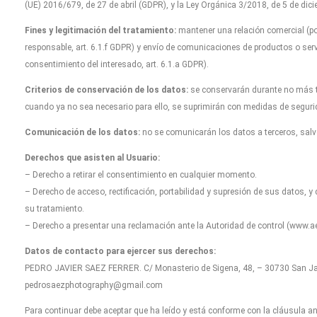
(UE) 2016/679, de 27 de abril (GDPR), y la Ley Orgánica 3/2018, de 5 de dicie
Fines y legitimación del tratamiento:
mantener una relación comercial (por
responsable, art. 6.1.f GDPR) y envío de comunicaciones de productos o serv
consentimiento del interesado, art. 6.1.a GDPR).
Criterios de conservación de los datos:
se conservarán durante no más ti
cuando ya no sea necesario para ello, se suprimirán con medidas de seguri
Comunicación de los datos:
no se comunicarán los datos a terceros, salvo
Derechos que asisten al Usuario:
– Derecho a retirar el consentimiento en cualquier momento.
– Derecho de acceso, rectificación, portabilidad y supresión de sus datos, y 
su tratamiento.
– Derecho a presentar una reclamación ante la Autoridad de control (www.aep
Datos de contacto para ejercer sus derechos:
PEDRO JAVIER SAEZ FERRER. C/ Monasterio de Sigena, 48, – 30730 San Javi
pedrosaezphotography@gmail.com
Para continuar debe aceptar que ha leído y está conforme con la cláusula ant