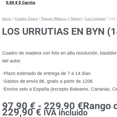
0,00
€
0
Carrito
/
/
/
/ Los 
Inicio
Cuadro Único
Paisaje (Blanco y Negro)
Los Urrutias
LOS URRUTIAS EN BYN (1
Cuadro de madera con foto en alta resolución, bastido
del autor.
·Plazo estimado de entrega de 7 a 14 días
·Gastos de envío 8€, gratis a partir de 120€
·Envíos solo a España (excepto Baleares, Canarias, Ceu
97,90
€
-
229,90
€
Rango d
229,90 €
IVA incluido