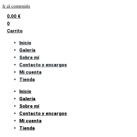
Ir al contenido
0,00
€
0
Carrito
Inicio
Galería
Sobre mí
Contacto y encargos
Mi cuenta
Tienda
Inicio
Galería
Sobre mí
Contacto y encargos
Mi cuenta
Tienda