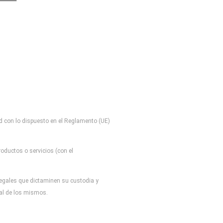
d con lo dispuesto en el Reglamento (UE)
oductos o servicios (con el
 legales que dictaminen su custodia y
tal de los mismos.