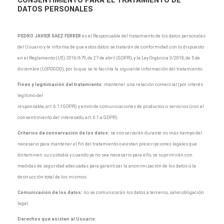
DATOS PERSONALES
PEDRO JAVIER SAEZ FERRER
es el Responsable del tratamiento de los datos personales
del Usuario y le informa de que estos datos se tratarán de conformidad con lo dispuesto
en el Reglamento (UE) 2016/679, de 27 de abril (GDPR), y la Ley Orgánica 3/2018, de 5 de
diciembre (LOPDGDD), por lo que se le facilita la siguiente información del tratamiento:
Fines y legitimación del tratamiento:
mantener una relación comercial (por interés
legítimo del
responsable, art. 6.1.f GDPR) y envío de comunicaciones de productos o servicios (con el
consentimiento del interesado, art. 6.1.a GDPR).
Criterios de conservación de los datos:
se conservarán durante no más tiempo del
necesario para mantener el fin del tratamiento o existan prescripciones legales que
dictaminen su custodia y cuando ya no sea necesario para ello, se suprimirán con
medidas de seguridad adecuadas para garantizar la anonimización de los datos o la
destrucción total de los mismos.
Comunicación de los datos:
no se comunicarán los datos a terceros, salvo obligación
legal.
Derechos que asisten al Usuario: