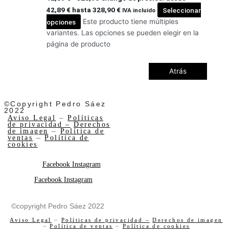
42,89 € hasta 328,90 €
Seleccionar
IVA incluido
opciones
Este producto tiene múltiples
variantes. Las opciones se pueden elegir en la
página de producto
Atrás
©Copyright Pedro Sáez
2022
Aviso Legal
–
Políticas
de privacidad –
Derechos
de imagen
–
Política de
ventas
–
Política de
cookies
Facebook
Instagram
Facebook
Instagram
©copyright Pedro Sáez 2022
Aviso Legal
–
Políticas de privacidad –
Derechos de imagen
–
Política de ventas
–
Política de cookies