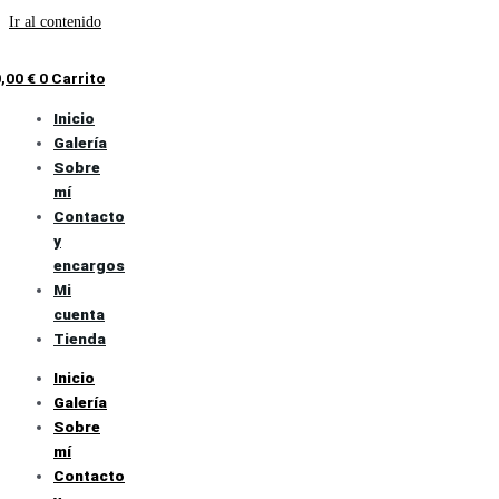
Ir al contenido
0,00
€
0
Carrito
Inicio
Galería
Sobre
mí
Contacto
y
encargos
Mi
cuenta
Tienda
Inicio
Galería
Sobre
mí
Contacto