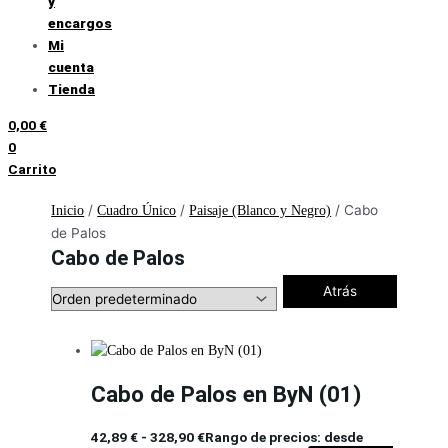
y
encargos
Mi
cuenta
Tienda
0,00
€
0
Carrito
/
/
/ Cabo
Inicio
Cuadro Único
Paisaje (Blanco y Negro)
de Palos
Cabo de Palos
Atrás
Cabo de Palos en ByN (01)
42,89
€
-
328,90
€
Rango de precios: desde