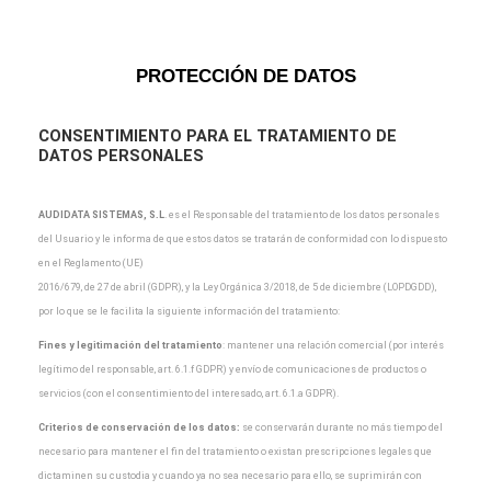
PROTECCIÓN DE DATOS
CONSENTIMIENTO PARA EL TRATAMIENTO DE
DATOS PERSONALES
AUDIDATA SISTEMAS, S.L
.
es el Responsable del tratamiento de los datos personales
del Usuario y
le informa de que estos datos se tratarán de conformidad con lo dispuesto
en el Reglamento (UE)
2016/679, de 27 de abril (GDPR), y la Ley Orgánica 3/2018, de 5 de diciembre (LOPDGDD),
por lo que
se le facilita la siguiente información del tratamiento:
Fines y legitimación del tratamiento
: mantener una relación comercial (por interés
legítimo del
responsable, art. 6.1.f GDPR) y envío de comunicaciones de productos o
servicios (con el
consentimiento del interesado, art. 6.1.a GDPR).
Criterios de conservación de los datos:
se conservarán durante no más tiempo del
necesario para
mantener el fin del tratamiento o existan prescripciones legales que
dictaminen su custodia y cuando
ya no sea necesario para ello, se suprimirán con