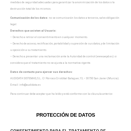
medidas de seguridad adecuadas para garantizar la
anonimización de los datos o la
destrucción total de los mismos.
Comunicación de los datos:
no se comunicarán los datos a terceros, salvo obligación
legal.
Derechos que asisten al Usuario:
– Derecho a retirar el consentimiento en cualquier momento.
– Derecho de acceso, rectificación, portabilidad y supresión de sus datos, y de limitación
u oposición a
su tratamiento.
– Derecho a presentar una reclamación ante la Autoridad de control (www.aepd.es) si
considera que el
tratamiento no se ajusta a la normativa vigente.
Datos de contacto para ejercer sus derechos:
AUDIDATA SISTEMAS, S.L.. C/ Párroco Cristóbal Balaguer, 13, – 30730 San Javier (Murcia).
E-mail:
info@audidata.es
Para continuar debe aceptar que ha leído y está conforme con la cláusula anterior.
PROTECCIÓN DE DATOS
CONSENTIMIENTO
PARA EL TRATAMIENTO DE