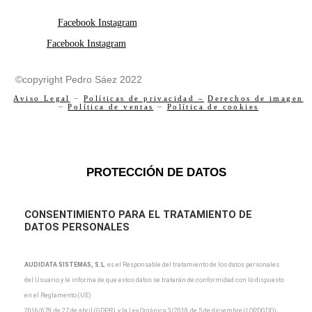
Facebook
Instagram
Facebook
Instagram
©copyright Pedro Sáez 2022
Aviso Legal
–
Políticas de privacidad –
Derechos de imagen
–
Política de ventas
–
Política de cookies
PROTECCIÓN DE DATOS
CONSENTIMIENTO PARA EL TRATAMIENTO DE
DATOS PERSONALES
AUDIDATA SISTEMAS, S.L
.
es el Responsable del tratamiento de los datos personales
del Usuario y
le informa de que estos datos se tratarán de conformidad con lo dispuesto
en el Reglamento (UE)
2016/679, de 27 de abril (GDPR), y la Ley Orgánica 3/2018, de 5 de diciembre (LOPDGDD),