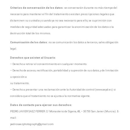
Criterios de conservación de los datos:
se conservarán durante no más tiempo del
necesario para mantener el fin del tratamiento o existan prescripciones legales que
dictaminen su custodia y cuando ya no sea necesario para ello, se suprimirán con
medidas de seguridad adecuadas para garantizar la anonimización de los datos o la
destrucción total de los mismos.
Comunicación de los datos:
no se comunicarán los datos a terceros, salvo obligación
legal.
Derechos que asisten al Usuario:
– Derecho a retirar el consentimiento en cualquier momento.
– Derecho de acceso, rectificación, portabilidad y supresión de sus datos, y de limitación
u oposición a
su tratamiento.
– Derecho a presentar una reclamación ante la Autoridad de control (www.aepd.es) si
considera que el tratamiento no se ajusta a la normativa vigente.
Datos de contacto para ejercer sus derechos:
PEDRO JAVIER SAEZ FERRER. C/ Monasterio de Sigena, 48, – 30730 San Javier (Murcia). E-
mail:
pedrosaezphotography@gmail.com