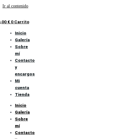
Ir al contenido
0,00
€
0
Carrito
Inicio
Galería
Sobre
mí
Contacto
y
encargos
Mi
cuenta
Tienda
Inicio
Galería
Sobre
mí
Contacto