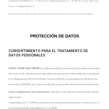
AUDIDATA SISTEMAS, S.L.. C/ Párroco Cristóbal Balaguer, 13, – 30730 San Javier (Murcia).
E-mail:
info@audidata.es
Para continuar debe aceptar que ha leído y está conforme con la cláusula anterior.
PROTECCIÓN DE DATOS
CONSENTIMIENTO
PARA EL TRATAMIENTO DE
DATOS PERSONALES
PEDRO JAVIER SAEZ FERRER
es el Responsable del tratamiento de los datos personales
del Usuario y le informa de que estos datos se tratarán de conformidad con lo dispuesto
en el Reglamento (UE) 2016/679, de 27 de abril (GDPR), y la Ley Orgánica 3/2018, de 5 de
diciembre (LOPDGDD), por lo que se le facilita la siguiente información del tratamiento:
Fines y legitimación del tratamiento:
mantener una relación comercial (por interés
legítimo del
responsable, art. 6.1.f GDPR) y envío de comunicaciones de productos o servicios (con el
consentimiento del interesado, art. 6.1.a GDPR).