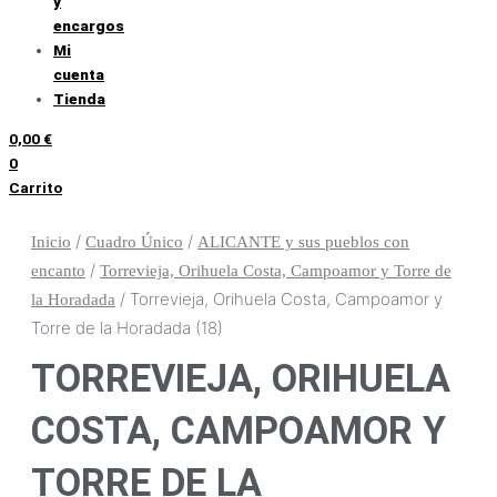
y
encargos
Mi
cuenta
Tienda
0,00
€
0
Carrito
/
/
Inicio
Cuadro Único
ALICANTE y sus pueblos con
/
encanto
Torrevieja, Orihuela Costa, Campoamor y Torre de
/ Torrevieja, Orihuela Costa, Campoamor y
la Horadada
Torre de la Horadada (18)
TORREVIEJA, ORIHUELA
COSTA, CAMPOAMOR Y
TORRE DE LA