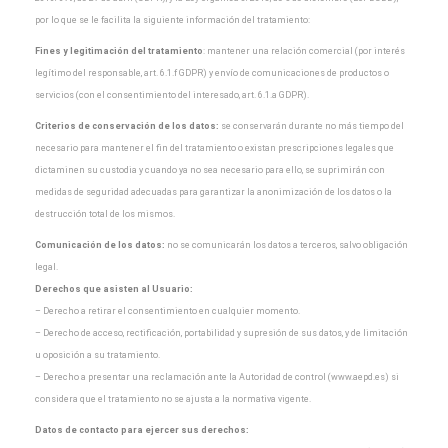
por lo que
se le facilita la siguiente información del tratamiento:
Fines y legitimación del tratamiento
: mantener una relación comercial (por interés
legítimo del
responsable, art. 6.1.f GDPR) y envío de comunicaciones de productos o
servicios (con el
consentimiento del interesado, art. 6.1.a GDPR).
Criterios de conservación de los datos:
se conservarán durante no más tiempo del
necesario para
mantener el fin del tratamiento o existan prescripciones legales que
dictaminen su custodia y cuando
ya no sea necesario para ello, se suprimirán con
medidas de seguridad adecuadas para garantizar la
anonimización de los datos o la
destrucción total de los mismos.
Comunicación de los datos:
no se comunicarán los datos a terceros, salvo obligación
legal.
Derechos que asisten al Usuario:
– Derecho a retirar el consentimiento en cualquier momento.
– Derecho de acceso, rectificación, portabilidad y supresión de sus datos, y de limitación
u oposición a
su tratamiento.
– Derecho a presentar una reclamación ante la Autoridad de control (www.aepd.es) si
considera que el
tratamiento no se ajusta a la normativa vigente.
Datos de contacto para ejercer sus derechos: