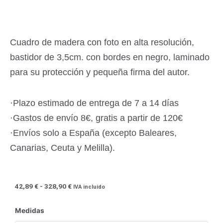
Cuadro de madera con foto en alta resolución,
bastidor de 3,5cm. con bordes en negro, laminado
para su protección y pequeña firma del autor.
·Plazo estimado de entrega de 7 a 14 días
·Gastos de envío 8€, gratis a partir de 120€
·Envíos solo a España (excepto Baleares,
Canarias, Ceuta y Melilla).
Rango
42,89
€
-
328,90
€
IVA incluido
de
precios:
Torrevieja,
Medidas
desde
Orihuela