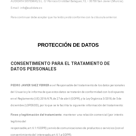
AUDIDATA SISTEMAS, S.L.. C/ Párroco Cristóbal Balaguer, 13, – 30730 San Javier (Murcia).
E-mail:
info@audidata.es
Para continuar debe aceptar que ha leído y está conforme con la cláusula anterior.
PROTECCIÓN DE DATOS
CONSENTIMIENTO
PARA EL TRATAMIENTO DE
DATOS PERSONALES
PEDRO JAVIER SAEZ FERRER
es el Responsable del tratamiento de los datos personales
del Usuario y le informa de que estos datos se tratarán de conformidad con lo dispuesto
en el Reglamento (UE) 2016/679, de 27 de abril (GDPR), y la Ley Orgánica 3/2018, de 5 de
diciembre (LOPDGDD), por lo que se le facilita la siguiente información del tratamiento:
Fines y legitimación del tratamiento:
mantener una relación comercial (por interés
legítimo del
responsable, art. 6.1.f GDPR) y envío de comunicaciones de productos o servicios (con el
consentimiento del interesado, art. 6.1.a GDPR).