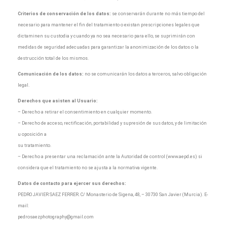
Criterios de conservación de los datos:
se conservarán durante no más tiempo del
necesario para mantener el fin del tratamiento o existan prescripciones legales que
dictaminen su custodia y cuando ya no sea necesario para ello, se suprimirán con
medidas de seguridad adecuadas para garantizar la anonimización de los datos o la
destrucción total de los mismos.
Comunicación de los datos:
no se comunicarán los datos a terceros, salvo obligación
legal.
Derechos que asisten al Usuario:
– Derecho a retirar el consentimiento en cualquier momento.
– Derecho de acceso, rectificación, portabilidad y supresión de sus datos, y de limitación
u oposición a
su tratamiento.
– Derecho a presentar una reclamación ante la Autoridad de control (www.aepd.es) si
considera que el tratamiento no se ajusta a la normativa vigente.
Datos de contacto para ejercer sus derechos:
PEDRO JAVIER SAEZ FERRER. C/ Monasterio de Sigena, 48, – 30730 San Javier (Murcia). E-
mail:
pedrosaezphotography@gmail.com