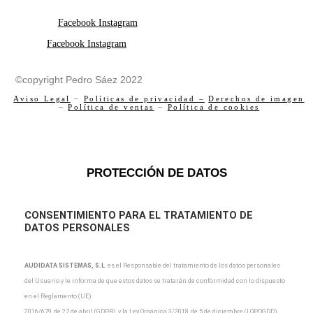
Facebook
Instagram
Facebook
Instagram
©copyright Pedro Sáez 2022
Aviso Legal
–
Políticas de privacidad –
Derechos de imagen
–
Política de ventas
–
Política de cookies
PROTECCIÓN DE DATOS
CONSENTIMIENTO PARA EL TRATAMIENTO DE
DATOS PERSONALES
AUDIDATA SISTEMAS, S.L
.
es el Responsable del tratamiento de los datos personales
del Usuario y
le informa de que estos datos se tratarán de conformidad con lo dispuesto
en el Reglamento (UE)
2016/679, de 27 de abril (GDPR), y la Ley Orgánica 3/2018, de 5 de diciembre (LOPDGDD),