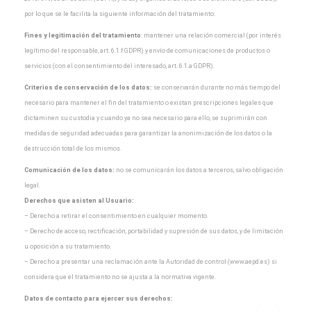
por lo que
se le facilita la siguiente información del tratamiento:
Fines y legitimación del tratamiento
: mantener una relación comercial (por interés
legítimo del
responsable, art. 6.1.f GDPR) y envío de comunicaciones de productos o
servicios (con el
consentimiento del interesado, art. 6.1.a GDPR).
Criterios de conservación de los datos:
se conservarán durante no más tiempo del
necesario para
mantener el fin del tratamiento o existan prescripciones legales que
dictaminen su custodia y cuando
ya no sea necesario para ello, se suprimirán con
medidas de seguridad adecuadas para garantizar la
anonimización de los datos o la
destrucción total de los mismos.
Comunicación de los datos:
no se comunicarán los datos a terceros, salvo obligación
legal.
Derechos que asisten al Usuario:
– Derecho a retirar el consentimiento en cualquier momento.
– Derecho de acceso, rectificación, portabilidad y supresión de sus datos, y de limitación
u oposición a
su tratamiento.
– Derecho a presentar una reclamación ante la Autoridad de control (www.aepd.es) si
considera que el
tratamiento no se ajusta a la normativa vigente.
Datos de contacto para ejercer sus derechos: