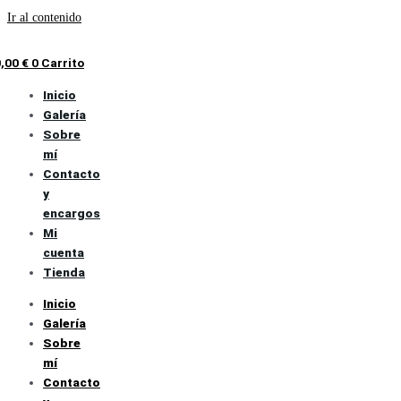
Ir al contenido
0,00
€
0
Carrito
Inicio
Galería
Sobre
mí
Contacto
y
encargos
Mi
cuenta
Tienda
Inicio
Galería
Sobre
mí
Contacto