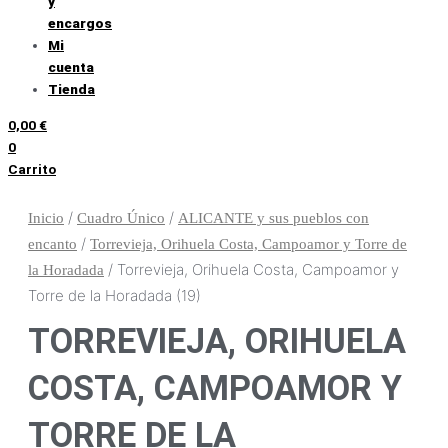
y
encargos
Mi
cuenta
Tienda
0,00
€
0
Carrito
/
/
Inicio
Cuadro Único
ALICANTE y sus pueblos con
/
encanto
Torrevieja, Orihuela Costa, Campoamor y Torre de
/ Torrevieja, Orihuela Costa, Campoamor y
la Horadada
Torre de la Horadada (19)
TORREVIEJA, ORIHUELA
COSTA, CAMPOAMOR Y
TORRE DE LA