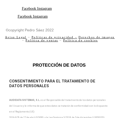
Facebook
Instagram
Facebook
Instagram
©copyright Pedro Sáez 2022
Aviso Legal
–
Políticas de privacidad –
Derechos de imagen
–
Política de ventas
–
Política de cookies
PROTECCIÓN DE DATOS
CONSENTIMIENTO PARA EL TRATAMIENTO DE
DATOS PERSONALES
AUDIDATA SISTEMAS, S.L
.
es el Responsable del tratamiento de los datos personales
del Usuario y
le informa de que estos datos se tratarán de conformidad con lo dispuesto
en el Reglamento (UE)
2016/679, de 27 de abril (GDPR), y la Ley Orgánica 3/2018, de 5 de diciembre (LOPDGDD),