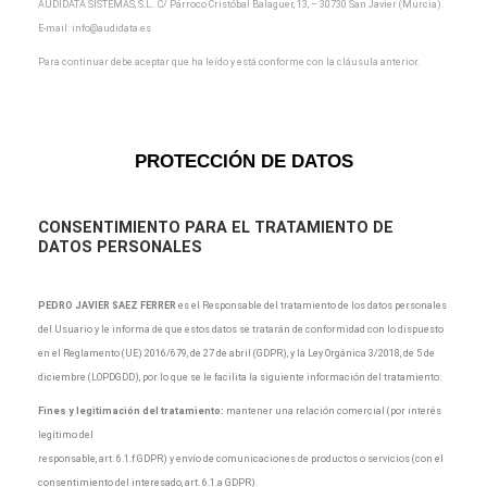
AUDIDATA SISTEMAS, S.L.. C/ Párroco Cristóbal Balaguer, 13, – 30730 San Javier (Murcia).
E-mail:
info@audidata.es
Para continuar debe aceptar que ha leído y está conforme con la cláusula anterior.
PROTECCIÓN DE DATOS
CONSENTIMIENTO
PARA EL TRATAMIENTO DE
DATOS PERSONALES
PEDRO JAVIER SAEZ FERRER
es el Responsable del tratamiento de los datos personales
del Usuario y le informa de que estos datos se tratarán de conformidad con lo dispuesto
en el Reglamento (UE) 2016/679, de 27 de abril (GDPR), y la Ley Orgánica 3/2018, de 5 de
diciembre (LOPDGDD), por lo que se le facilita la siguiente información del tratamiento:
Fines y legitimación del tratamiento:
mantener una relación comercial (por interés
legítimo del
responsable, art. 6.1.f GDPR) y envío de comunicaciones de productos o servicios (con el
consentimiento del interesado, art. 6.1.a GDPR).