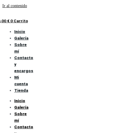
Ir al contenido
0,00
€
0
Carrito
Inicio
Galería
Sobre
mí
Contacto
y
encargos
Mi
cuenta
Tienda
Inicio
Galería
Sobre
mí
Contacto