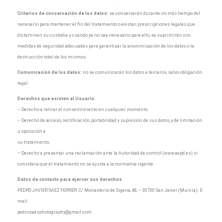
Criterios de conservación de los datos:
se conservarán durante no más tiempo del
necesario para mantener el fin del tratamiento o existan prescripciones legales que
dictaminen su custodia y cuando ya no sea necesario para ello, se suprimirán con
medidas de seguridad adecuadas para garantizar la anonimización de los datos o la
destrucción total de los mismos.
Comunicación de los datos:
no se comunicarán los datos a terceros, salvo obligación
legal.
Derechos que asisten al Usuario:
– Derecho a retirar el consentimiento en cualquier momento.
– Derecho de acceso, rectificación, portabilidad y supresión de sus datos, y de limitación
u oposición a
su tratamiento.
– Derecho a presentar una reclamación ante la Autoridad de control (www.aepd.es) si
considera que el tratamiento no se ajusta a la normativa vigente.
Datos de contacto para ejercer sus derechos:
PEDRO JAVIER SAEZ FERRER. C/ Monasterio de Sigena, 48, – 30730 San Javier (Murcia). E-
mail:
pedrosaezphotography@gmail.com