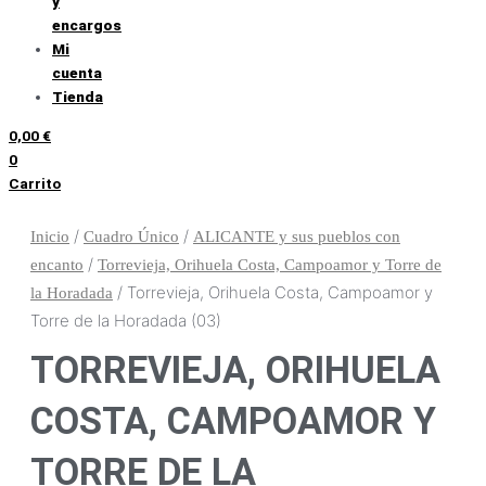
y
encargos
Mi
cuenta
Tienda
0,00
€
0
Carrito
/
/
Inicio
Cuadro Único
ALICANTE y sus pueblos con
/
encanto
Torrevieja, Orihuela Costa, Campoamor y Torre de
/ Torrevieja, Orihuela Costa, Campoamor y
la Horadada
Torre de la Horadada (03)
TORREVIEJA, ORIHUELA
COSTA, CAMPOAMOR Y
TORRE DE LA