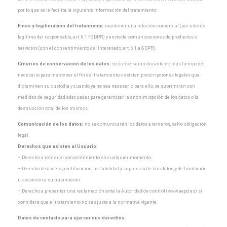
por lo que
se le facilita la siguiente información del tratamiento:
Fines y legitimación del tratamiento
: mantener una relación comercial (por interés
legítimo del
responsable, art. 6.1.f GDPR) y envío de comunicaciones de productos o
servicios (con el
consentimiento del interesado, art. 6.1.a GDPR).
Criterios de conservación de los datos:
se conservarán durante no más tiempo del
necesario para
mantener el fin del tratamiento o existan prescripciones legales que
dictaminen su custodia y cuando
ya no sea necesario para ello, se suprimirán con
medidas de seguridad adecuadas para garantizar la
anonimización de los datos o la
destrucción total de los mismos.
Comunicación de los datos:
no se comunicarán los datos a terceros, salvo obligación
legal.
Derechos que asisten al Usuario:
– Derecho a retirar el consentimiento en cualquier momento.
– Derecho de acceso, rectificación, portabilidad y supresión de sus datos, y de limitación
u oposición a
su tratamiento.
– Derecho a presentar una reclamación ante la Autoridad de control (www.aepd.es) si
considera que el
tratamiento no se ajusta a la normativa vigente.
Datos de contacto para ejercer sus derechos: