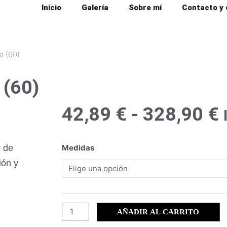
Inicio
Galería
Sobre mí
Contacto y
a (60)
(60)
42,89
€
-
328,90
€
p
Santiago
r de
Medidas
de
ión y
la
Ribera
(60)
cantidad
AÑADIR AL CARRITO