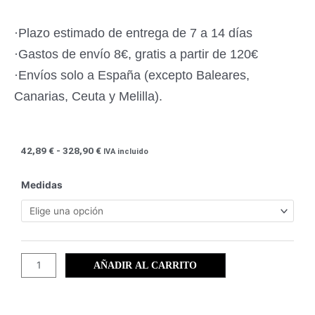
·Plazo estimado de entrega de 7 a 14 días
·Gastos de envío 8€, gratis a partir de 120€
·Envíos solo a España (excepto Baleares,
Canarias, Ceuta y Melilla).
Rango
42,89
€
-
328,90
€
IVA incluido
de
precios:
Santiago
Medidas
desde
de
42,89 €
la
hasta
Ribera
328,90 €
(20)
cantidad
AÑADIR AL CARRITO