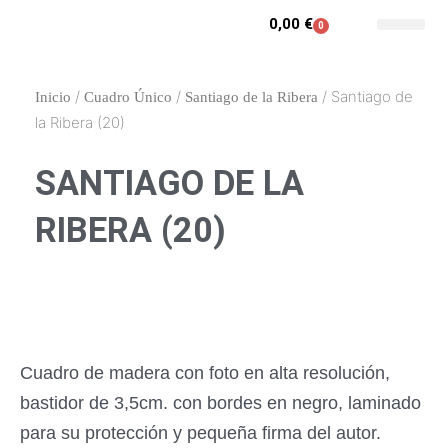
Ir
0,00
€
0
Carrito
al
Contacto y enca
Mi cuenta
contenido
/
/
/ Santiago de
Inicio
Cuadro Único
Santiago de la Ribera
la Ribera (20)
SANTIAGO DE LA
RIBERA (20)
Cuadro de madera con foto en alta resolución,
bastidor de 3,5cm. con bordes en negro, laminado
para su protección y pequeña firma del autor.