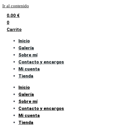
Ir al contenido
0,00
€
0
Carrito
Inicio
Galería
Sobre mí
Contacto y encargos
Mi cuenta
Tienda
Inicio
Galería
Sobre mí
Contacto y encargos
Mi cuenta
Tienda