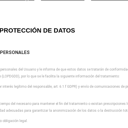
PROTECCIÓN DE DATOS
 PERSONALES
 personales del Usuario y
le informa de que estos datos se tratarán de conformida
re (LOPDGDD), por lo que
se le facilita la siguiente información del tratamiento:
r interés legítimo del
responsable, art. 6.1.f GDPR) y envío de comunicaciones de pr
tiempo del necesario para
mantener el fin del tratamiento o existan prescripciones
idad adecuadas para garantizar la
anonimización de los datos o la destrucción to
 obligación legal.