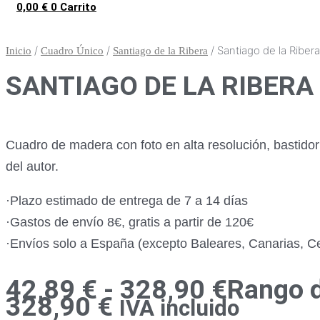
0,00
€
0
Carrito
/
/
/ Santiago de la Ribera 
Inicio
Cuadro Único
Santiago de la Ribera
SANTIAGO DE LA RIBERA 
Cuadro de madera con foto en alta resolución, bastido
del autor.
·Plazo estimado de entrega de 7 a 14 días
·Gastos de envío 8€, gratis a partir de 120€
·Envíos solo a España (excepto Baleares, Canarias, Ceu
42,89
€
-
328,90
€
Rango d
328,90 €
IVA incluido