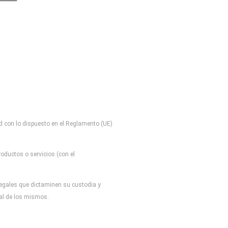
d con lo dispuesto en el Reglamento (UE)
oductos o servicios (con el
 legales que dictaminen su custodia y
tal de los mismos.