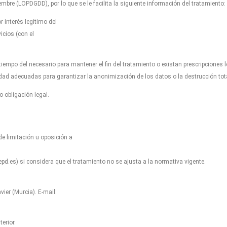
mbre (LOPDGDD), por lo que se le facilita la siguiente información del tratamiento:
 interés legítimo del
icios (con el
empo del necesario para mantener el fin del tratamiento o existan prescripciones 
dad adecuadas para garantizar la anonimización de los datos o la destrucción to
 obligación legal.
de limitación u oposición a
d.es) si considera que el tratamiento no se ajusta a la normativa vigente.
er (Murcia). E-mail:
erior.