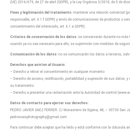
(UE) 2016/679, de 27 de abril (GDPR), y la Ley Orgánica 3/2018, de 5 de dicie
Fines y legitimación del tratamiento:
mantener una relación comercial (por
responsable, art. 6.1.f GDPR) y envío de comunicaciones de productos o serv
consentimiento del interesado, art. 6.1.a GDPR).
Criterios de conservación de los datos:
se conservarán durante no más ti
cuando ya no sea necesario para ello, se suprimirán con medidas de seguri
Comunicación de los datos:
no se comunicarán los datos a terceros, salvo
Derechos que asisten al Usuario:
– Derecho a retirar el consentimiento en cualquier momento.
– Derecho de acceso, rectificación, portabilidad y supresión de sus datos, y 
su tratamiento.
– Derecho a presentar una reclamación ante la Autoridad de control (www.aep
Datos de contacto para ejercer sus derechos:
PEDRO JAVIER SAEZ FERRER. C/ Monasterio de Sigena, 48, – 30730 San Javi
pedrosaezphotography@gmail.com
Para continuar debe aceptar que ha leído y está conforme con la cláusula ant