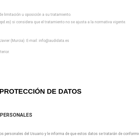
 de limitación u oposición a
su tratamiento.
pd.es) si considera que el
tratamiento no se ajusta a la normativa vigente.
avier (Murcia). E-mail:
info@audidata.es
erior.
PROTECCIÓN DE DATOS
 PERSONALES
os personales del Usuario y le informa de que estos datos se tratarán de conform