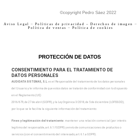
F
I
©copyright Pedro Sáez 2022
a
n
c
s
Aviso Legal
–
Políticas de privacidad –
Derechos de imagen
–
Política de ventas
–
Política de cookies
e
t
b
a
o
g
o
r
PROTECCIÓN DE DATOS
k
a
m
CONSENTIMIENTO PARA EL TRATAMIENTO DE
DATOS PERSONALES
AUDIDATA SISTEMAS, S.L
.
es el Responsable del tratamiento de los datos personales
del Usuario y
le informa de que estos datos se tratarán de conformidad con lo dispuesto
en el Reglamento (UE)
2016/679, de 27 de abril (GDPR), y la Ley Orgánica 3/2018, de 5 de diciembre (LOPDGDD),
por lo que
se le facilita la siguiente información del tratamiento:
Fines y legitimación del tratamiento
: mantener una relación comercial (por interés
legítimo del
responsable, art. 6.1.f GDPR) y envío de comunicaciones de productos o
servicios (con el
consentimiento del interesado, art. 6.1.a GDPR).