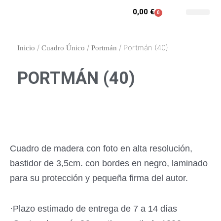
Ir
0,00
€
0
Carrito
al
Contacto y enca
Mi cuenta
contenido
/
/
/ Portmán (40)
Inicio
Cuadro Único
Portmán
PORTMÁN (40)
Cuadro de madera con foto en alta resolución,
bastidor de 3,5cm. con bordes en negro, laminado
para su protección y pequeña firma del autor.
·Plazo estimado de entrega de 7 a 14 días