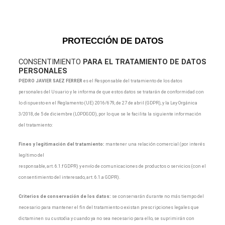
PROTECCIÓN DE DATOS
CONSENTIMIENTO
PARA EL TRATAMIENTO DE DATOS
PERSONALES
PEDRO JAVIER SAEZ FERRER
es el Responsable del tratamiento de los datos
personales del Usuario y le informa de que estos datos se tratarán de conformidad con
lo dispuesto en el Reglamento (UE) 2016/679, de 27 de abril (GDPR), y la Ley Orgánica
3/2018, de 5 de diciembre (LOPDGDD), por lo que se le facilita la siguiente información
del tratamiento:
Fines y legitimación del tratamiento:
mantener una relación comercial (por interés
legítimo del
responsable, art. 6.1.f GDPR) y envío de comunicaciones de productos o servicios (con el
consentimiento del interesado, art. 6.1.a GDPR).
Criterios de conservación de los datos:
se conservarán durante no más tiempo del
necesario para mantener el fin del tratamiento o existan prescripciones legales que
dictaminen su custodia y cuando ya no sea necesario para ello, se suprimirán con