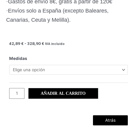
·Gastos de envío 8€, gratis a partir de 120€
·Envíos solo a España (excepto Baleares,
Canarias, Ceuta y Melilla).
Rango
42,89
€
-
328,90
€
IVA incluido
de
precios:
Portmán
Medidas
desde
(40)
42,89 €
cantidad
hasta
328,90 €
AÑADIR AL CARRITO
Atrás