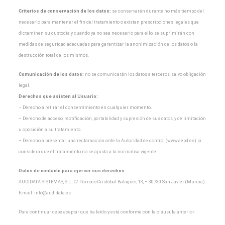
Criterios de conservación de los datos:
se conservarán durante no más tiempo del
necesario para
mantener el fin del tratamiento o existan prescripciones legales que
dictaminen su custodia y cuando
ya no sea necesario para ello, se suprimirán con
medidas de seguridad adecuadas para garantizar la
anonimización de los datos o la
destrucción total de los mismos.
Comunicación de los datos:
no se comunicarán los datos a terceros, salvo obligación
legal.
Derechos que asisten al Usuario:
– Derecho a retirar el consentimiento en cualquier momento.
– Derecho de acceso, rectificación, portabilidad y supresión de sus datos, y de limitación
u oposición a
su tratamiento.
– Derecho a presentar una reclamación ante la Autoridad de control (www.aepd.es) si
considera que el
tratamiento no se ajusta a la normativa vigente.
Datos de contacto para ejercer sus derechos:
AUDIDATA SISTEMAS, S.L.. C/ Párroco Cristóbal Balaguer, 13, – 30730 San Javier (Murcia).
E-mail:
info@audidata.es
Para continuar debe aceptar que ha leído y está conforme con la cláusula anterior.