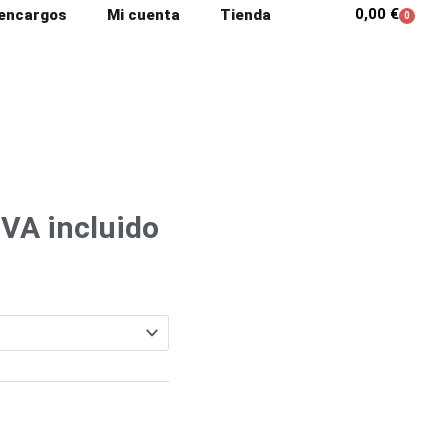
0,00
€
 encargos
Mi cuenta
Tienda
0
Carrit
Rango
IVA incluido
de
recios:
desde
42,89 €
hasta
328,90 €