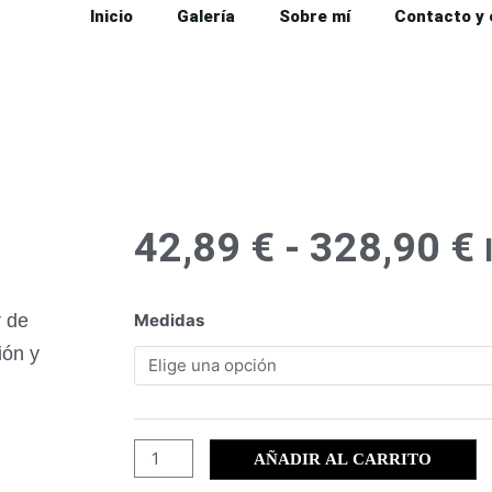
Inicio
Galería
Sobre mí
Contacto y
42,89
€
-
328,90
€
p
Portmán
r de
Medidas
(38)
ión y
cantidad
AÑADIR AL CARRITO