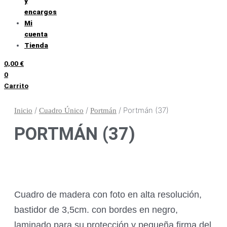
y
encargos
Mi
cuenta
Tienda
0,00
€
0
Carrito
/
/
/ Portmán (37)
Inicio
Cuadro Único
Portmán
PORTMÁN (37)
Cuadro de madera con foto en alta resolución,
bastidor de 3,5cm. con bordes en negro,
laminado para su protección y pequeña firma del