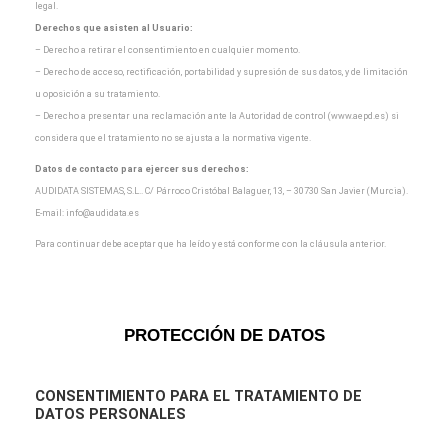
legal.
Derechos que asisten al Usuario:
– Derecho a retirar el consentimiento en cualquier momento.
– Derecho de acceso, rectificación, portabilidad y supresión de sus datos, y de limitación
u oposición a
su tratamiento.
– Derecho a presentar una reclamación ante la Autoridad de control (www.aepd.es) si
considera que el
tratamiento no se ajusta a la normativa vigente.
Datos de contacto para ejercer sus derechos:
AUDIDATA SISTEMAS, S.L.. C/ Párroco Cristóbal Balaguer, 13, – 30730 San Javier (Murcia).
E-mail:
info@audidata.es
Para continuar debe aceptar que ha leído y está conforme con la cláusula anterior.
PROTECCIÓN DE DATOS
CONSENTIMIENTO
PARA EL TRATAMIENTO DE
DATOS PERSONALES