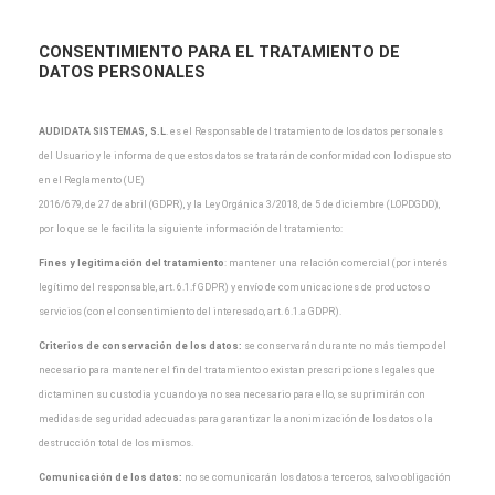
CONSENTIMIENTO PARA EL TRATAMIENTO DE
DATOS PERSONALES
AUDIDATA SISTEMAS, S.L
.
es el Responsable del tratamiento de los datos personales
del Usuario y
le informa de que estos datos se tratarán de conformidad con lo dispuesto
en el Reglamento (UE)
2016/679, de 27 de abril (GDPR), y la Ley Orgánica 3/2018, de 5 de diciembre (LOPDGDD),
por lo que
se le facilita la siguiente información del tratamiento:
Fines y legitimación del tratamiento
: mantener una relación comercial (por interés
legítimo del
responsable, art. 6.1.f GDPR) y envío de comunicaciones de productos o
servicios (con el
consentimiento del interesado, art. 6.1.a GDPR).
Criterios de conservación de los datos:
se conservarán durante no más tiempo del
necesario para
mantener el fin del tratamiento o existan prescripciones legales que
dictaminen su custodia y cuando
ya no sea necesario para ello, se suprimirán con
medidas de seguridad adecuadas para garantizar la
anonimización de los datos o la
destrucción total de los mismos.
Comunicación de los datos:
no se comunicarán los datos a terceros, salvo obligación