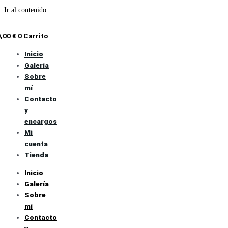
Ir al contenido
0,00
€
0
Carrito
Inicio
Galería
Sobre
mí
Contacto
y
encargos
Mi
cuenta
Tienda
Inicio
Galería
Sobre
mí
Contacto