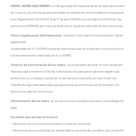
PEDRO JAVIER SAEZ FERRER
es el Responsable del tratamiento de los datos personales
del Usuario y le informa de que estos datos se tratarán de conformidad con lo dispuesto
en el Reglamento (UE) 2016/679, de 27 de abril (GDPR), y la Ley Orgánica 3/2018, de 5 de
diciembre (LOPDGDD), por lo que se le facilita la siguiente información del tratamiento:
Fines y legitimación del tratamiento:
mantener una relación comercial (por interés
legítimo del
responsable, art. 6.1.f GDPR) y envío de comunicaciones de productos o servicios (con el
consentimiento del interesado, art. 6.1.a GDPR).
Criterios de conservación de los datos:
se conservarán durante no más tiempo del
necesario para mantener el fin del tratamiento o existan prescripciones legales que
dictaminen su custodia y cuando ya no sea necesario para ello, se suprimirán con
medidas de seguridad adecuadas para garantizar la anonimización de los datos o la
destrucción total de los mismos.
Comunicación de los datos:
no se comunicarán los datos a terceros, salvo obligación
legal.
Derechos que asisten al Usuario:
– Derecho a retirar el consentimiento en cualquier momento.
– Derecho de acceso, rectificación, portabilidad y supresión de sus datos, y de limitación