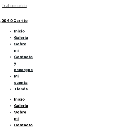
Ir al contenido
0,00
€
0
Carrito
Inicio
Galería
Sobre
mí
Contacto
y
encargos
Mi
cuenta
Tienda
Inicio
Galería
Sobre
mí
Contacto