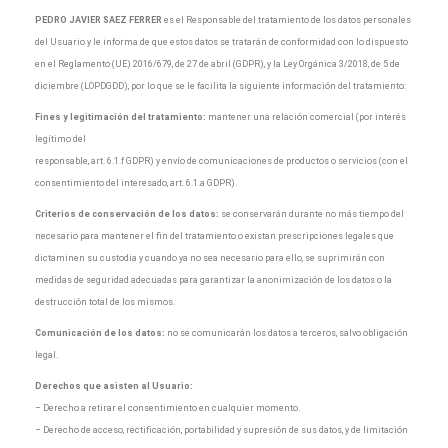
PEDRO JAVIER SAEZ FERRER
es el Responsable del tratamiento de los datos personales
del Usuario y le informa de que estos datos se tratarán de conformidad con lo dispuesto
en el Reglamento (UE) 2016/679, de 27 de abril (GDPR), y la Ley Orgánica 3/2018, de 5 de
diciembre (LOPDGDD), por lo que se le facilita la siguiente información del tratamiento:
Fines y legitimación del tratamiento:
mantener una relación comercial (por interés
legítimo del
responsable, art. 6.1.f GDPR) y envío de comunicaciones de productos o servicios (con el
consentimiento del interesado, art. 6.1.a GDPR).
Criterios de conservación de los datos:
se conservarán durante no más tiempo del
necesario para mantener el fin del tratamiento o existan prescripciones legales que
dictaminen su custodia y cuando ya no sea necesario para ello, se suprimirán con
medidas de seguridad adecuadas para garantizar la anonimización de los datos o la
destrucción total de los mismos.
Comunicación de los datos:
no se comunicarán los datos a terceros, salvo obligación
legal.
Derechos que asisten al Usuario:
– Derecho a retirar el consentimiento en cualquier momento.
– Derecho de acceso, rectificación, portabilidad y supresión de sus datos, y de limitación