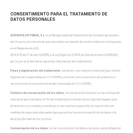
CONSENTIMIENTO PARA EL TRATAMIENTO DE
DATOS PERSONALES
AUDIDATA SISTEMAS, S.L
.
es el Responsable del tratamiento de los datos personales
del Usuario y
le informa de que estos datos se tratarán de conformidad con lo dispuesto
en el Reglamento (UE)
2016/679, de 27 de abril (GDPR), y la Ley Orgánica 3/2018, de 5 de diciembre (LOPDGDD),
por lo que
se le facilita la siguiente información del tratamiento:
Fines y legitimación del tratamiento
: mantener una relación comercial (por interés
legítimo del
responsable, art. 6.1.f GDPR) y envío de comunicaciones de productos o
servicios (con el
consentimiento del interesado, art. 6.1.a GDPR).
Criterios de conservación de los datos:
se conservarán durante no más tiempo del
necesario para
mantener el fin del tratamiento o existan prescripciones legales que
dictaminen su custodia y cuando
ya no sea necesario para ello, se suprimirán con
medidas de seguridad adecuadas para garantizar la
anonimización de los datos o la
destrucción total de los mismos.
Comunicación de los datos:
no se comunicarán los datos a terceros, salvo obligación