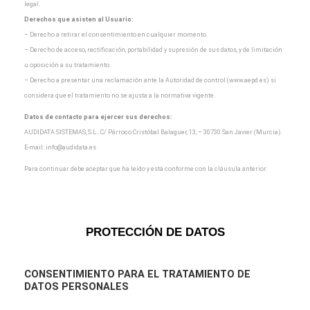
legal.
Derechos que asisten al Usuario:
– Derecho a retirar el consentimiento en cualquier momento.
– Derecho de acceso, rectificación, portabilidad y supresión de sus datos, y de limitación
u oposición a
su tratamiento.
– Derecho a presentar una reclamación ante la Autoridad de control (www.aepd.es) si
considera que el
tratamiento no se ajusta a la normativa vigente.
Datos de contacto para ejercer sus derechos:
AUDIDATA SISTEMAS, S.L.. C/ Párroco Cristóbal Balaguer, 13, – 30730 San Javier (Murcia).
E-mail:
info@audidata.es
Para continuar debe aceptar que ha leído y está conforme con la cláusula anterior.
PROTECCIÓN DE DATOS
CONSENTIMIENTO
PARA EL TRATAMIENTO DE
DATOS PERSONALES