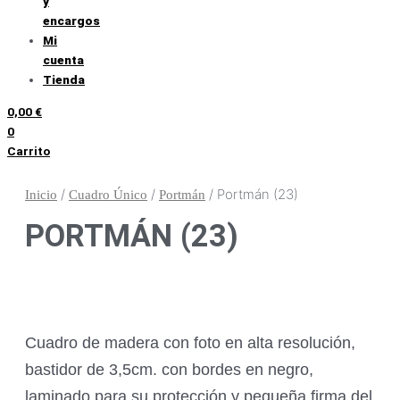
y
encargos
Mi
cuenta
Tienda
0,00
€
0
Carrito
/
/
/ Portmán (23)
Inicio
Cuadro Único
Portmán
PORTMÁN (23)
Cuadro de madera con foto en alta resolución,
bastidor de 3,5cm. con bordes en negro,
laminado para su protección y pequeña firma del