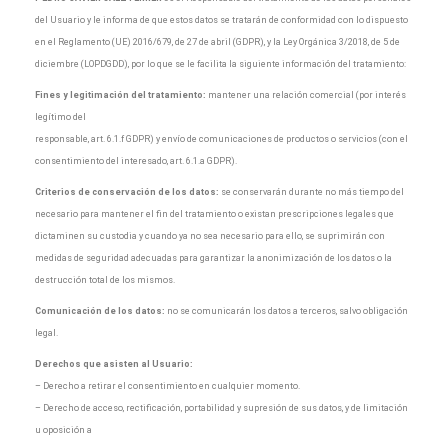
del Usuario y le informa de que estos datos se tratarán de conformidad con lo dispuesto
en el Reglamento (UE) 2016/679, de 27 de abril (GDPR), y la Ley Orgánica 3/2018, de 5 de
diciembre (LOPDGDD), por lo que se le facilita la siguiente información del tratamiento:
Fines y legitimación del tratamiento:
mantener una relación comercial (por interés
legítimo del
responsable, art. 6.1.f GDPR) y envío de comunicaciones de productos o servicios (con el
consentimiento del interesado, art. 6.1.a GDPR).
Criterios de conservación de los datos:
se conservarán durante no más tiempo del
necesario para mantener el fin del tratamiento o existan prescripciones legales que
dictaminen su custodia y cuando ya no sea necesario para ello, se suprimirán con
medidas de seguridad adecuadas para garantizar la anonimización de los datos o la
destrucción total de los mismos.
Comunicación de los datos:
no se comunicarán los datos a terceros, salvo obligación
legal.
Derechos que asisten al Usuario:
– Derecho a retirar el consentimiento en cualquier momento.
– Derecho de acceso, rectificación, portabilidad y supresión de sus datos, y de limitación
u oposición a