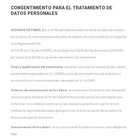
CONSENTIMIENTO PARA EL TRATAMIENTO DE
DATOS PERSONALES
AUDIDATA SISTEMAS, S.L
.
es el Responsable del tratamiento de los datos personales
del Usuario y
le informa de que estos datos se tratarán de conformidad con lo dispuesto
en el Reglamento (UE)
2016/679, de 27 de abril (GDPR), y la Ley Orgánica 3/2018, de 5 de diciembre (LOPDGDD),
por lo que
se le facilita la siguiente información del tratamiento:
Fines y legitimación del tratamiento
: mantener una relación comercial (por interés
legítimo del
responsable, art. 6.1.f GDPR) y envío de comunicaciones de productos o
servicios (con el
consentimiento del interesado, art. 6.1.a GDPR).
Criterios de conservación de los datos:
se conservarán durante no más tiempo del
necesario para
mantener el fin del tratamiento o existan prescripciones legales que
dictaminen su custodia y cuando
ya no sea necesario para ello, se suprimirán con
medidas de seguridad adecuadas para garantizar la
anonimización de los datos o la
destrucción total de los mismos.
Comunicación de los datos:
no se comunicarán los datos a terceros, salvo obligación
legal.