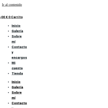
Ir al contenido
0,00
€
0
Carrito
Inicio
Galería
Sobre
mí
Contacto
y
encargos
Mi
cuenta
Tienda
Inicio
Galería
Sobre
mí
Contacto