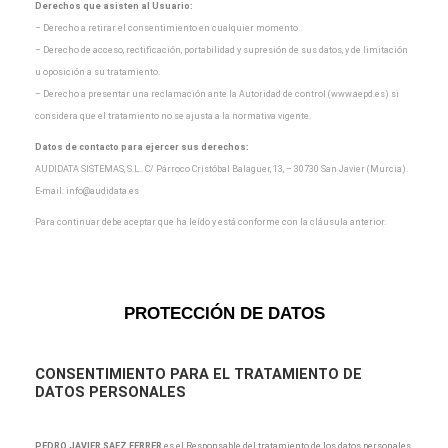
Derechos que asisten al Usuario:
– Derecho a retirar el consentimiento en cualquier momento.
– Derecho de acceso, rectificación, portabilidad y supresión de sus datos, y de limitación
u oposición a
su tratamiento.
– Derecho a presentar una reclamación ante la Autoridad de control (www.aepd.es) si
considera que el
tratamiento no se ajusta a la normativa vigente.
Datos de contacto para ejercer sus derechos:
AUDIDATA SISTEMAS, S.L.. C/ Párroco Cristóbal Balaguer, 13, – 30730 San Javier (Murcia).
E-mail:
info@audidata.es
Para continuar debe aceptar que ha leído y está conforme con la cláusula anterior.
PROTECCIÓN DE DATOS
CONSENTIMIENTO
PARA EL TRATAMIENTO DE
DATOS PERSONALES
PEDRO JAVIER SAEZ FERRER
es el Responsable del tratamiento de los datos personales