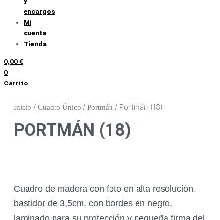
y
encargos
Mi
cuenta
Tienda
0,00
€
0
Carrito
/
/
/ Portmán (18)
Inicio
Cuadro Único
Portmán
PORTMÁN (18)
Cuadro de madera con foto en alta resolución,
bastidor de 3,5cm. con bordes en negro,
laminado para su protección y pequeña firma del