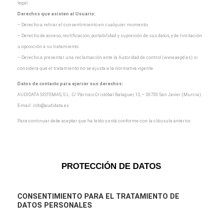
legal.
Derechos que asisten al Usuario:
– Derecho a retirar el consentimiento en cualquier momento.
– Derecho de acceso, rectificación, portabilidad y supresión de sus datos, y de limitación
u oposición a
su tratamiento.
– Derecho a presentar una reclamación ante la Autoridad de control (www.aepd.es) si
considera que el
tratamiento no se ajusta a la normativa vigente.
Datos de contacto para ejercer sus derechos:
AUDIDATA SISTEMAS, S.L.. C/ Párroco Cristóbal Balaguer, 13, – 30730 San Javier (Murcia).
E-mail:
info@audidata.es
Para continuar debe aceptar que ha leído y está conforme con la cláusula anterior.
PROTECCIÓN DE DATOS
CONSENTIMIENTO
PARA EL TRATAMIENTO DE
DATOS PERSONALES