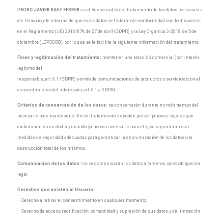
PEDRO JAVIER SAEZ FERRER
es el Responsable del tratamiento de los datos personales
del Usuario y le informa de que estos datos se tratarán de conformidad con lo dispuesto
en el Reglamento (UE) 2016/679, de 27 de abril (GDPR), y la Ley Orgánica 3/2018, de 5 de
diciembre (LOPDGDD), por lo que se le facilita la siguiente información del tratamiento:
Fines y legitimación del tratamiento:
mantener una relación comercial (por interés
legítimo del
responsable, art. 6.1.f GDPR) y envío de comunicaciones de productos o servicios (con el
consentimiento del interesado, art. 6.1.a GDPR).
Criterios de conservación de los datos:
se conservarán durante no más tiempo del
necesario para mantener el fin del tratamiento o existan prescripciones legales que
dictaminen su custodia y cuando ya no sea necesario para ello, se suprimirán con
medidas de seguridad adecuadas para garantizar la anonimización de los datos o la
destrucción total de los mismos.
Comunicación de los datos:
no se comunicarán los datos a terceros, salvo obligación
legal.
Derechos que asisten al Usuario:
– Derecho a retirar el consentimiento en cualquier momento.
– Derecho de acceso, rectificación, portabilidad y supresión de sus datos, y de limitación