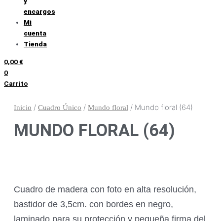
y
encargos
Mi
cuenta
Tienda
0,00
€
0
Carrito
/
/
/ Mundo floral (64)
Inicio
Cuadro Único
Mundo floral
MUNDO FLORAL (64)
Cuadro de madera con foto en alta resolución,
bastidor de 3,5cm. con bordes en negro,
laminado para su protección y pequeña firma del