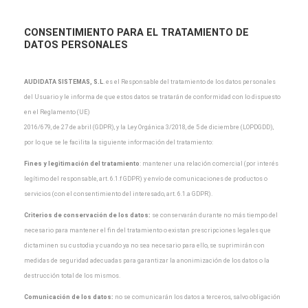
CONSENTIMIENTO PARA EL TRATAMIENTO DE
DATOS PERSONALES
AUDIDATA SISTEMAS, S.L
.
es el Responsable del tratamiento de los datos personales
del Usuario y
le informa de que estos datos se tratarán de conformidad con lo dispuesto
en el Reglamento (UE)
2016/679, de 27 de abril (GDPR), y la Ley Orgánica 3/2018, de 5 de diciembre (LOPDGDD),
por lo que
se le facilita la siguiente información del tratamiento:
Fines y legitimación del tratamiento
: mantener una relación comercial (por interés
legítimo del
responsable, art. 6.1.f GDPR) y envío de comunicaciones de productos o
servicios (con el
consentimiento del interesado, art. 6.1.a GDPR).
Criterios de conservación de los datos:
se conservarán durante no más tiempo del
necesario para
mantener el fin del tratamiento o existan prescripciones legales que
dictaminen su custodia y cuando
ya no sea necesario para ello, se suprimirán con
medidas de seguridad adecuadas para garantizar la
anonimización de los datos o la
destrucción total de los mismos.
Comunicación de los datos:
no se comunicarán los datos a terceros, salvo obligación