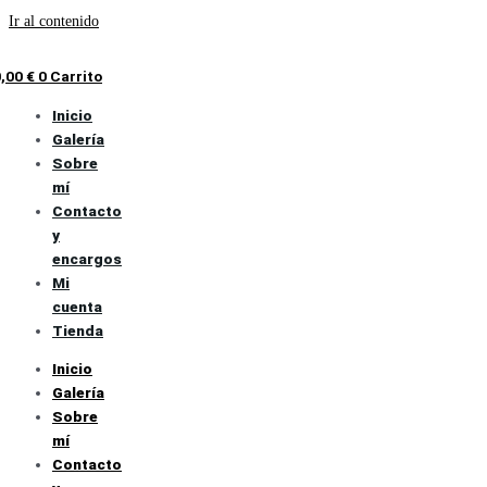
Ir al contenido
0,00
€
0
Carrito
Inicio
Galería
Sobre
mí
Contacto
y
encargos
Mi
cuenta
Tienda
Inicio
Galería
Sobre
mí
Contacto