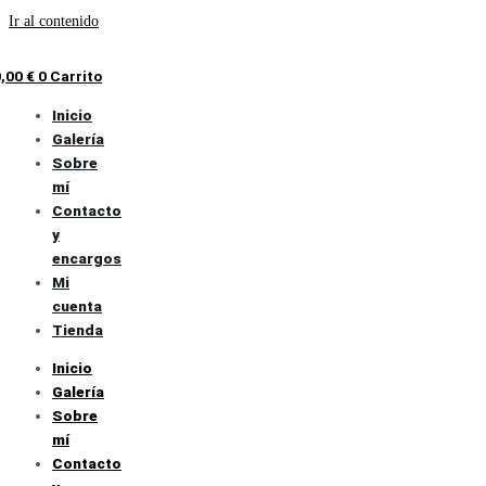
Ir al contenido
0,00
€
0
Carrito
Inicio
Galería
Sobre
mí
Contacto
y
encargos
Mi
cuenta
Tienda
Inicio
Galería
Sobre
mí
Contacto