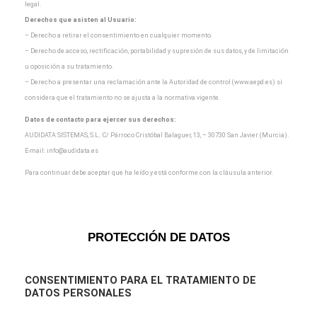
legal.
Derechos que asisten al Usuario:
– Derecho a retirar el consentimiento en cualquier momento.
– Derecho de acceso, rectificación, portabilidad y supresión de sus datos, y de limitación
u oposición a
su tratamiento.
– Derecho a presentar una reclamación ante la Autoridad de control (www.aepd.es) si
considera que el
tratamiento no se ajusta a la normativa vigente.
Datos de contacto para ejercer sus derechos:
AUDIDATA SISTEMAS, S.L.. C/ Párroco Cristóbal Balaguer, 13, – 30730 San Javier (Murcia).
E-mail:
info@audidata.es
Para continuar debe aceptar que ha leído y está conforme con la cláusula anterior.
PROTECCIÓN DE DATOS
CONSENTIMIENTO
PARA EL TRATAMIENTO DE
DATOS PERSONALES