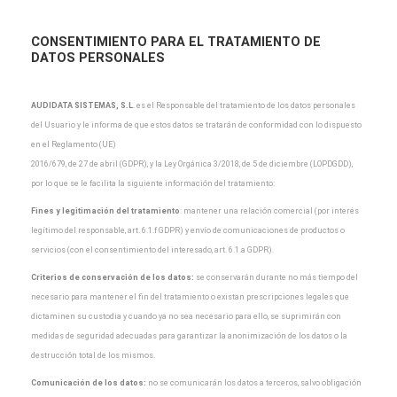
CONSENTIMIENTO PARA EL TRATAMIENTO DE
DATOS PERSONALES
AUDIDATA SISTEMAS, S.L
.
es el Responsable del tratamiento de los datos personales
del Usuario y
le informa de que estos datos se tratarán de conformidad con lo dispuesto
en el Reglamento (UE)
2016/679, de 27 de abril (GDPR), y la Ley Orgánica 3/2018, de 5 de diciembre (LOPDGDD),
por lo que
se le facilita la siguiente información del tratamiento:
Fines y legitimación del tratamiento
: mantener una relación comercial (por interés
legítimo del
responsable, art. 6.1.f GDPR) y envío de comunicaciones de productos o
servicios (con el
consentimiento del interesado, art. 6.1.a GDPR).
Criterios de conservación de los datos:
se conservarán durante no más tiempo del
necesario para
mantener el fin del tratamiento o existan prescripciones legales que
dictaminen su custodia y cuando
ya no sea necesario para ello, se suprimirán con
medidas de seguridad adecuadas para garantizar la
anonimización de los datos o la
destrucción total de los mismos.
Comunicación de los datos:
no se comunicarán los datos a terceros, salvo obligación