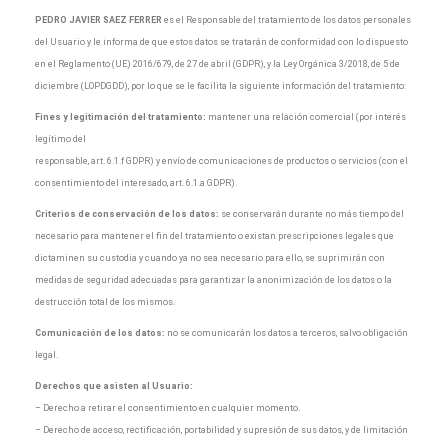
PEDRO JAVIER SAEZ FERRER
es el Responsable del tratamiento de los datos personales
del Usuario y le informa de que estos datos se tratarán de conformidad con lo dispuesto
en el Reglamento (UE) 2016/679, de 27 de abril (GDPR), y la Ley Orgánica 3/2018, de 5 de
diciembre (LOPDGDD), por lo que se le facilita la siguiente información del tratamiento:
Fines y legitimación del tratamiento:
mantener una relación comercial (por interés
legítimo del
responsable, art. 6.1.f GDPR) y envío de comunicaciones de productos o servicios (con el
consentimiento del interesado, art. 6.1.a GDPR).
Criterios de conservación de los datos:
se conservarán durante no más tiempo del
necesario para mantener el fin del tratamiento o existan prescripciones legales que
dictaminen su custodia y cuando ya no sea necesario para ello, se suprimirán con
medidas de seguridad adecuadas para garantizar la anonimización de los datos o la
destrucción total de los mismos.
Comunicación de los datos:
no se comunicarán los datos a terceros, salvo obligación
legal.
Derechos que asisten al Usuario:
– Derecho a retirar el consentimiento en cualquier momento.
– Derecho de acceso, rectificación, portabilidad y supresión de sus datos, y de limitación