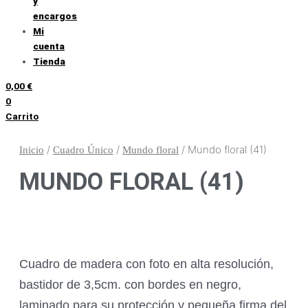
y
encargos
Mi
cuenta
Tienda
0,00
€
0
Carrito
/
/
/ Mundo floral (41)
Inicio
Cuadro Único
Mundo floral
MUNDO FLORAL (41)
Cuadro de madera con foto en alta resolución,
bastidor de 3,5cm. con bordes en negro,
laminado para su protección y pequeña firma del