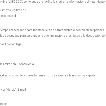
mbre (LOPDGDD), por lo que se le facilita la siguiente información del tratamiento:
 interés legítimo del
icios (con el
empo del necesario para mantener el fin del tratamiento o existan prescripciones 
dad adecuadas para garantizar la anonimización de los datos o la destrucción to
 obligación legal.
de limitación u oposición a
d.es) si considera que el tratamiento no se ajusta a la normativa vigente.
er (Murcia). E-mail:
erior.