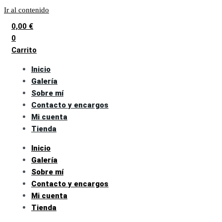
Ir al contenido
0,00
€
0
Carrito
Inicio
Galería
Sobre mí
Contacto y encargos
Mi cuenta
Tienda
Inicio
Galería
Sobre mí
Contacto y encargos
Mi cuenta
Tienda