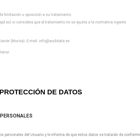
 de limitación u oposición a
su tratamiento.
pd.es) si considera que el
tratamiento no se ajusta a la normativa vigente.
avier (Murcia). E-mail:
info@audidata.es
erior.
PROTECCIÓN DE DATOS
 PERSONALES
os personales del Usuario y le informa de que estos datos se tratarán de conform