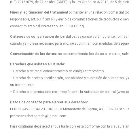
(UE) 2016/679, de 27 de abril (GDPR), y la Ley Orgánica 3/2018, de 5 de dicie
Fines y legitimación del tratamiento:
mantener una relación comercial (por
responsable, art. 6.1.f GDPR) y envío de comunicaciones de productos o serv
consentimiento del interesado, art. 6.1.a GDPR).
Criterios de conservación de los datos:
se conservarán durante no más ti
cuando ya no sea necesario para ello, se suprimirán con medidas de seguri
Comunicación de los datos:
no se comunicarán los datos a terceros, salvo
Derechos que asisten al Usuario:
– Derecho a retirar el consentimiento en cualquier momento.
– Derecho de acceso, rectificación, portabilidad y supresión de sus datos, y 
su tratamiento.
– Derecho a presentar una reclamación ante la Autoridad de control (www.aep
Datos de contacto para ejercer sus derechos:
PEDRO JAVIER SAEZ FERRER. C/ Monasterio de Sigena, 48, – 30730 San Javi
pedrosaezphotography@gmail.com
Para continuar debe aceptar que ha leído y está conforme con la cláusula ant