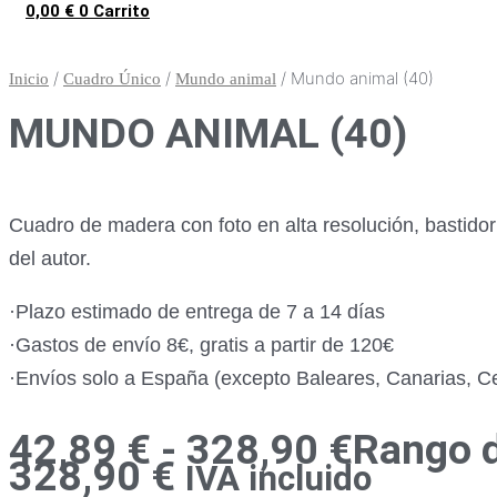
0,00
€
0
Carrito
/
/
/ Mundo animal (40)
Inicio
Cuadro Único
Mundo animal
MUNDO ANIMAL (40)
Cuadro de madera con foto en alta resolución, bastido
del autor.
·Plazo estimado de entrega de 7 a 14 días
·Gastos de envío 8€, gratis a partir de 120€
·Envíos solo a España (excepto Baleares, Canarias, Ceu
42,89
€
-
328,90
€
Rango d
328,90 €
IVA incluido