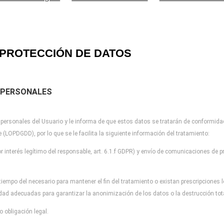
PROTECCIÓN DE DATOS
 PERSONALES
 personales del Usuario y
le informa de que estos datos se tratarán de conformida
re (LOPDGDD), por lo que
se le facilita la siguiente información del tratamiento:
r interés legítimo del
responsable, art. 6.1.f GDPR) y envío de comunicaciones de pr
tiempo del necesario para
mantener el fin del tratamiento o existan prescripciones
idad adecuadas para garantizar la
anonimización de los datos o la destrucción to
 obligación legal.