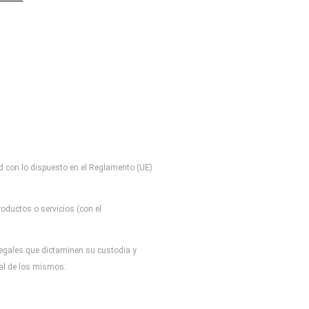
d con lo dispuesto en el Reglamento (UE)
oductos o servicios (con el
 legales que dictaminen su custodia y
tal de los mismos.