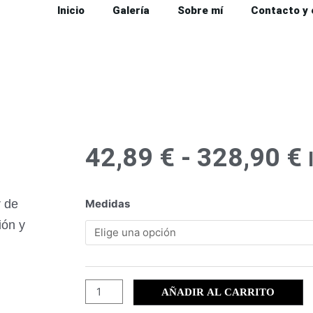
Inicio
Galería
Sobre mí
Contacto y
42,89
€
-
328,90
€
p
Mundo
r de
Medidas
animal
ión y
(17)
cantidad
AÑADIR AL CARRITO