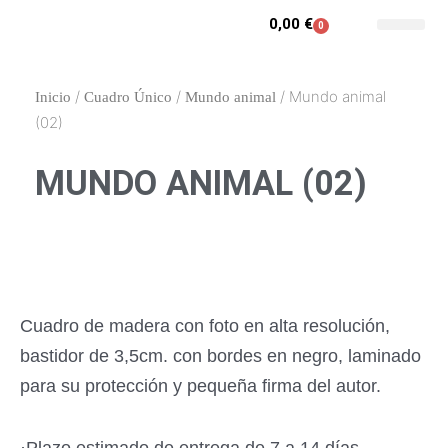
Ir
0,00
€
0
Carrito
al
Contacto y enca
Mi cuenta
contenido
/
/
/ Mundo animal
Inicio
Cuadro Único
Mundo animal
(02)
MUNDO ANIMAL (02)
Cuadro de madera con foto en alta resolución,
bastidor de 3,5cm. con bordes en negro, laminado
para su protección y pequeña firma del autor.
·Plazo estimado de entrega de 7 a 14 días