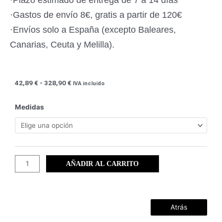
·Gastos de envío 8€, gratis a partir de 120€
·Envíos solo a España (excepto Baleares,
Canarias, Ceuta y Melilla).
Rango
42,89
€
-
328,90
€
IVA incluido
de
precios:
Mundo
Medidas
desde
animal
42,89 €
(02)
hasta
cantidad
328,90 €
AÑADIR AL CARRITO
Atrás