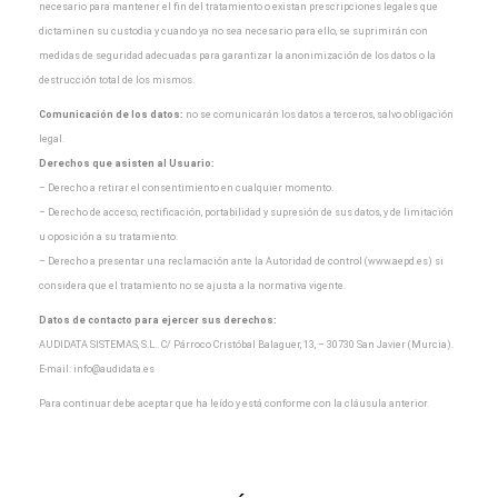
necesario para
mantener el fin del tratamiento o existan prescripciones legales que
dictaminen su custodia y cuando
ya no sea necesario para ello, se suprimirán con
medidas de seguridad adecuadas para garantizar la
anonimización de los datos o la
destrucción total de los mismos.
Comunicación de los datos:
no se comunicarán los datos a terceros, salvo obligación
legal.
Derechos que asisten al Usuario:
– Derecho a retirar el consentimiento en cualquier momento.
– Derecho de acceso, rectificación, portabilidad y supresión de sus datos, y de limitación
u oposición a
su tratamiento.
– Derecho a presentar una reclamación ante la Autoridad de control (www.aepd.es) si
considera que el
tratamiento no se ajusta a la normativa vigente.
Datos de contacto para ejercer sus derechos:
AUDIDATA SISTEMAS, S.L.. C/ Párroco Cristóbal Balaguer, 13, – 30730 San Javier (Murcia).
E-mail:
info@audidata.es
Para continuar debe aceptar que ha leído y está conforme con la cláusula anterior.