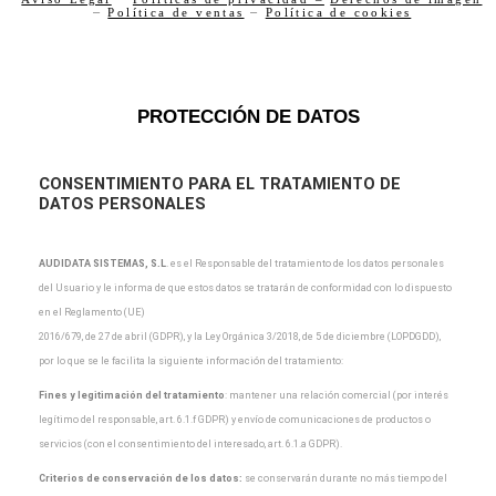
–
Política de ventas
–
Política de cookies
PROTECCIÓN DE DATOS
CONSENTIMIENTO PARA EL TRATAMIENTO DE
DATOS PERSONALES
AUDIDATA SISTEMAS, S.L
.
es el Responsable del tratamiento de los datos personales
del Usuario y
le informa de que estos datos se tratarán de conformidad con lo dispuesto
en el Reglamento (UE)
2016/679, de 27 de abril (GDPR), y la Ley Orgánica 3/2018, de 5 de diciembre (LOPDGDD),
por lo que
se le facilita la siguiente información del tratamiento:
Fines y legitimación del tratamiento
: mantener una relación comercial (por interés
legítimo del
responsable, art. 6.1.f GDPR) y envío de comunicaciones de productos o
servicios (con el
consentimiento del interesado, art. 6.1.a GDPR).
Criterios de conservación de los datos:
se conservarán durante no más tiempo del