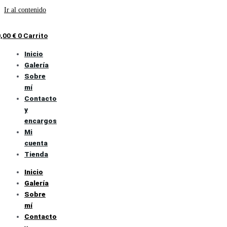
Ir al contenido
0,00
€
0
Carrito
Inicio
Galería
Sobre
mí
Contacto
y
encargos
Mi
cuenta
Tienda
Inicio
Galería
Sobre
mí
Contacto