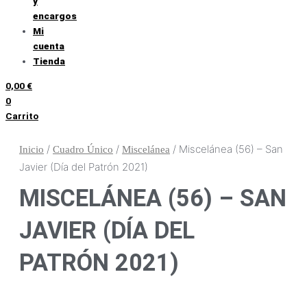
y
encargos
Mi
cuenta
Tienda
0,00
€
0
Carrito
/
/
/ Miscelánea (56) – San
Inicio
Cuadro Único
Miscelánea
Javier (Día del Patrón 2021)
MISCELÁNEA (56) – SAN
JAVIER (DÍA DEL
PATRÓN 2021)