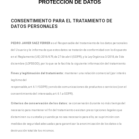
PROTECCIÓN DE DATOS
CONSENTIMIENTO
PARA EL TRATAMIENTO DE
DATOS PERSONALES
PEDRO JAVIER SAEZ FERRER
es el Responsable del tratamiento de los datos personales
del Usuario y le informa de que estos datos se tratarán de conformidad con lo dispuesto
en el Reglamento (UE) 2016/679, de 27 de abril (GDPR), y la Ley Orgánica 3/2018, de 5 de
diciembre (LOPDGDD), por lo que se le facilita la siguiente información del tratamiento:
Fines y legitimación del tratamiento:
mantener una relación comercial (por interés
legítimo del
responsable, art. 6.1.f GDPR) y envío de comunicaciones de productos o servicios (con el
consentimiento del interesado, art. 6.1.a GDPR).
Criterios de conservación de los datos:
se conservarán durante no más tiempo del
necesario para mantener el fin del tratamiento o existan prescripciones legales que
dictaminen su custodia y cuando ya no sea necesario para ello, se suprimirán con
medidas de seguridad adecuadas para garantizar la anonimización de los datos o la
destrucción total de los mismos.