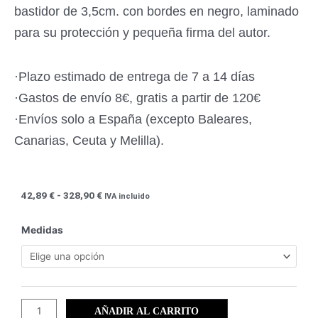
bastidor de 3,5cm. con bordes en negro, laminado
para su protección y pequeña firma del autor.
·Plazo estimado de entrega de 7 a 14 días
·Gastos de envío 8€, gratis a partir de 120€
·Envíos solo a España (excepto Baleares,
Canarias, Ceuta y Melilla).
Rango
42,89
€
-
328,90
€
IVA incluido
de
precios:
Miscelánea
Medidas
desde
(55)
42,89 €
-
hasta
Campo
328,90 €
de
Castilla-
AÑADIR AL CARRITO