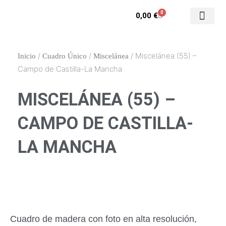
Ir
0
Carrito
0,00
€
al
contenido
Contacto y enca
Mi cuenta
/
/
/ Miscelánea (55) –
Inicio
Cuadro Único
Miscelánea
Campo de Castilla-La Mancha
MISCELÁNEA (55) –
CAMPO DE CASTILLA-
LA MANCHA
Cuadro de madera con foto en alta resolución,