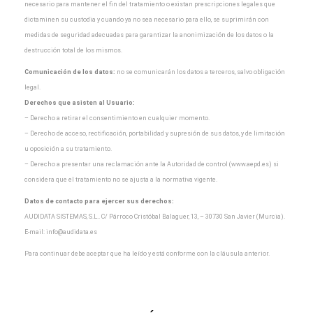
necesario para
mantener el fin del tratamiento o existan prescripciones legales que
dictaminen su custodia y cuando
ya no sea necesario para ello, se suprimirán con
medidas de seguridad adecuadas para garantizar la
anonimización de los datos o la
destrucción total de los mismos.
Comunicación de los datos:
no se comunicarán los datos a terceros, salvo obligación
legal.
Derechos que asisten al Usuario:
– Derecho a retirar el consentimiento en cualquier momento.
– Derecho de acceso, rectificación, portabilidad y supresión de sus datos, y de limitación
u oposición a
su tratamiento.
– Derecho a presentar una reclamación ante la Autoridad de control (www.aepd.es) si
considera que el
tratamiento no se ajusta a la normativa vigente.
Datos de contacto para ejercer sus derechos:
AUDIDATA SISTEMAS, S.L.. C/ Párroco Cristóbal Balaguer, 13, – 30730 San Javier (Murcia).
E-mail:
info@audidata.es
Para continuar debe aceptar que ha leído y está conforme con la cláusula anterior.