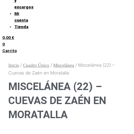
y
encargos
Mi
cuenta
Tienda
0,00
€
0
Carrito
/
/
/ Miscelánea (22) –
Inicio
Cuadro Único
Miscelánea
Cuevas de Zaén en Moratalla
MISCELÁNEA (22) –
CUEVAS DE ZAÉN EN
MORATALLA