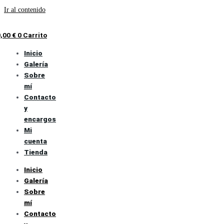
Ir al contenido
0,00
€
0
Carrito
Inicio
Galería
Sobre
mí
Contacto
y
encargos
Mi
cuenta
Tienda
Inicio
Galería
Sobre
mí
Contacto