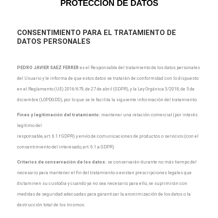
PROTECCIÓN DE DATOS
CONSENTIMIENTO
PARA EL TRATAMIENTO DE
DATOS PERSONALES
PEDRO JAVIER SAEZ FERRER
es el Responsable del tratamiento de los datos personales
del Usuario y le informa de que estos datos se tratarán de conformidad con lo dispuesto
en el Reglamento (UE) 2016/679, de 27 de abril (GDPR), y la Ley Orgánica 3/2018, de 5 de
diciembre (LOPDGDD), por lo que se le facilita la siguiente información del tratamiento:
Fines y legitimación del tratamiento:
mantener una relación comercial (por interés
legítimo del
responsable, art. 6.1.f GDPR) y envío de comunicaciones de productos o servicios (con el
consentimiento del interesado, art. 6.1.a GDPR).
Criterios de conservación de los datos:
se conservarán durante no más tiempo del
necesario para mantener el fin del tratamiento o existan prescripciones legales que
dictaminen su custodia y cuando ya no sea necesario para ello, se suprimirán con
medidas de seguridad adecuadas para garantizar la anonimización de los datos o la
destrucción total de los mismos.