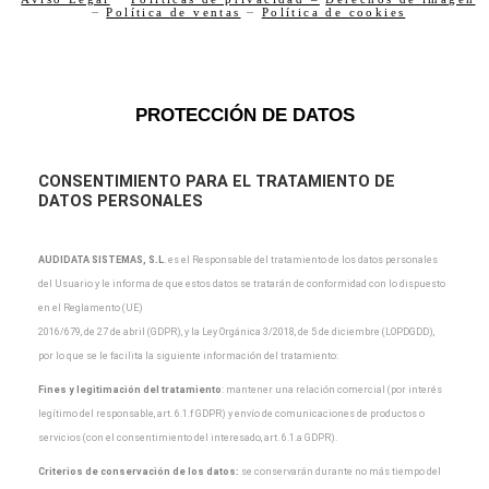
–
Política de ventas
–
Política de cookies
PROTECCIÓN DE DATOS
CONSENTIMIENTO PARA EL TRATAMIENTO DE
DATOS PERSONALES
AUDIDATA SISTEMAS, S.L
.
es el Responsable del tratamiento de los datos personales
del Usuario y
le informa de que estos datos se tratarán de conformidad con lo dispuesto
en el Reglamento (UE)
2016/679, de 27 de abril (GDPR), y la Ley Orgánica 3/2018, de 5 de diciembre (LOPDGDD),
por lo que
se le facilita la siguiente información del tratamiento:
Fines y legitimación del tratamiento
: mantener una relación comercial (por interés
legítimo del
responsable, art. 6.1.f GDPR) y envío de comunicaciones de productos o
servicios (con el
consentimiento del interesado, art. 6.1.a GDPR).
Criterios de conservación de los datos:
se conservarán durante no más tiempo del