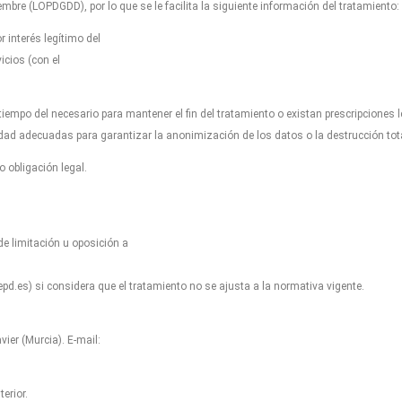
mbre (LOPDGDD), por lo que se le facilita la siguiente información del tratamiento:
 interés legítimo del
icios (con el
empo del necesario para mantener el fin del tratamiento o existan prescripciones 
dad adecuadas para garantizar la anonimización de los datos o la destrucción to
 obligación legal.
de limitación u oposición a
d.es) si considera que el tratamiento no se ajusta a la normativa vigente.
er (Murcia). E-mail:
erior.