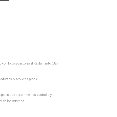
d con lo dispuesto en el Reglamento (UE)
oductos o servicios (con el
 legales que dictaminen su custodia y
tal de los mismos.