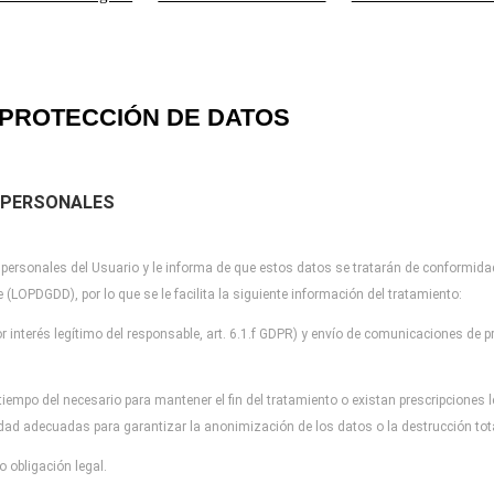
PROTECCIÓN DE DATOS
 PERSONALES
 personales del Usuario y
le informa de que estos datos se tratarán de conformida
re (LOPDGDD), por lo que
se le facilita la siguiente información del tratamiento:
r interés legítimo del
responsable, art. 6.1.f GDPR) y envío de comunicaciones de pr
tiempo del necesario para
mantener el fin del tratamiento o existan prescripciones
idad adecuadas para garantizar la
anonimización de los datos o la destrucción to
 obligación legal.