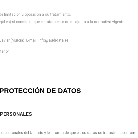
 de limitación u oposición a
su tratamiento.
pd.es) si considera que el
tratamiento no se ajusta a la normativa vigente.
avier (Murcia). E-mail:
info@audidata.es
erior.
PROTECCIÓN DE DATOS
 PERSONALES
os personales del Usuario y le informa de que estos datos se tratarán de conform