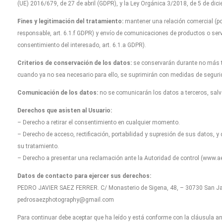
(UE) 2016/679, de 27 de abril (GDPR), y la Ley Orgánica 3/2018, de 5 de dicie
Fines y legitimación del tratamiento:
mantener una relación comercial (por
responsable, art. 6.1.f GDPR) y envío de comunicaciones de productos o serv
consentimiento del interesado, art. 6.1.a GDPR).
Criterios de conservación de los datos:
se conservarán durante no más ti
cuando ya no sea necesario para ello, se suprimirán con medidas de seguri
Comunicación de los datos:
no se comunicarán los datos a terceros, salvo
Derechos que asisten al Usuario:
– Derecho a retirar el consentimiento en cualquier momento.
– Derecho de acceso, rectificación, portabilidad y supresión de sus datos, y 
su tratamiento.
– Derecho a presentar una reclamación ante la Autoridad de control (www.aep
Datos de contacto para ejercer sus derechos:
PEDRO JAVIER SAEZ FERRER. C/ Monasterio de Sigena, 48, – 30730 San Javi
pedrosaezphotography@gmail.com
Para continuar debe aceptar que ha leído y está conforme con la cláusula ant