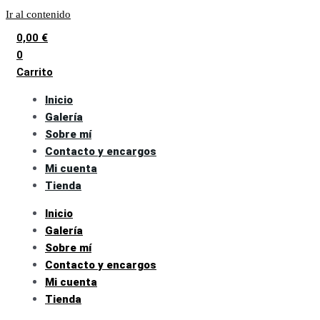
Ir al contenido
0,00
€
0
Carrito
Inicio
Galería
Sobre mí
Contacto y encargos
Mi cuenta
Tienda
Inicio
Galería
Sobre mí
Contacto y encargos
Mi cuenta
Tienda