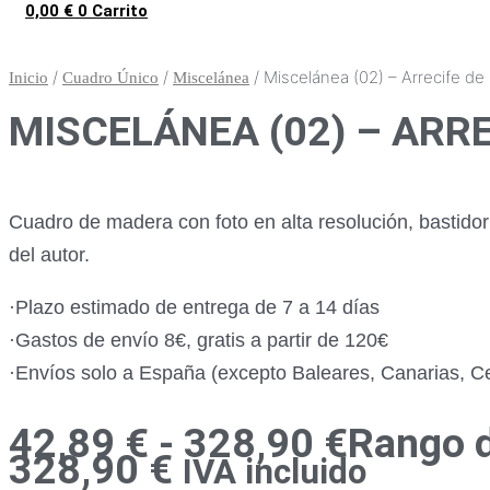
0,00
€
0
Carrito
/
/
/ Miscelánea (02) – Arrecife de
Inicio
Cuadro Único
Miscelánea
MISCELÁNEA (02) – ARRE
Cuadro de madera con foto en alta resolución, bastido
del autor.
·Plazo estimado de entrega de 7 a 14 días
·Gastos de envío 8€, gratis a partir de 120€
·Envíos solo a España (excepto Baleares, Canarias, Ceu
42,89
€
-
328,90
€
Rango d
328,90 €
IVA incluido