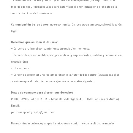
dictaminen su custodia y cuando ya no sea necesario para ello, se suprimirán con
medidas de seguridad adecuadas para garantizar la anonimización de los datos o la
destrucción total de los mismos.
Comunicación de los datos:
no se comunicarán los datos a terceros, salvo obligación
legal.
Derechos que asisten al Usuario:
– Derecho a retirar el consentimiento en cualquier momento.
– Derecho de acceso, rectificación, portabilidad y supresión de sus datos, y de limitación
u oposición a
su tratamiento.
– Derecho a presentar una reclamación ante la Autoridad de control (www.aepd.es) si
considera que el tratamiento no se ajusta a la normativa vigente.
Datos de contacto para ejercer sus derechos:
PEDRO JAVIER SAEZ FERRER. C/ Monasterio de Sigena, 48, – 30730 San Javier (Murcia).
E-mail:
pedrosaezphotography@gmail.com
Para continuar debe aceptar que ha leído y está conforme con la cláusula anterior.