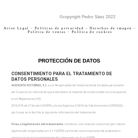
F
I
©copyright Pedro Sáez 2022
a
n
c
s
Aviso Legal
–
Políticas de privacidad –
Derechos de imagen
–
Política de ventas
–
Política de cookies
e
t
b
a
o
g
o
r
PROTECCIÓN DE DATOS
k
a
m
CONSENTIMIENTO PARA EL TRATAMIENTO DE
DATOS PERSONALES
AUDIDATA SISTEMAS, S.L
.
es el Responsable del tratamiento de los datos personales
del Usuario y
le informa de que estos datos se tratarán de conformidad con lo dispuesto
en el Reglamento (UE)
2016/679, de 27 de abril (GDPR), y la Ley Orgánica 3/2018, de 5 de diciembre (LOPDGDD),
por lo que
se le facilita la siguiente información del tratamiento:
Fines y legitimación del tratamiento
: mantener una relación comercial (por interés
legítimo del
responsable, art. 6.1.f GDPR) y envío de comunicaciones de productos o
servicios (con el
consentimiento del interesado, art. 6.1.a GDPR).