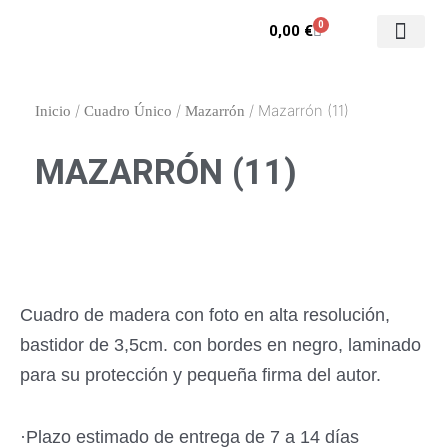
Ir
0
Carrito
0,00
€
al
contenido
Contacto y enca
Mi cuenta
/
/
/ Mazarrón (11)
Inicio
Cuadro Único
Mazarrón
MAZARRÓN (11)
Cuadro de madera con foto en alta resolución,
bastidor de 3,5cm. con bordes en negro, laminado
para su protección y pequeña firma del autor.
·Plazo estimado de entrega de 7 a 14 días