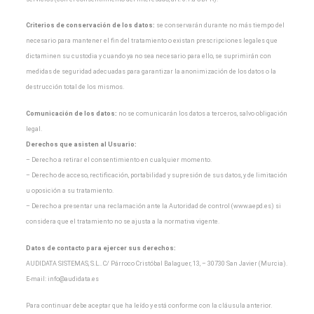
Criterios de conservación de los datos:
se conservarán durante no más tiempo del
necesario para
mantener el fin del tratamiento o existan prescripciones legales que
dictaminen su custodia y cuando
ya no sea necesario para ello, se suprimirán con
medidas de seguridad adecuadas para garantizar la
anonimización de los datos o la
destrucción total de los mismos.
Comunicación de los datos:
no se comunicarán los datos a terceros, salvo obligación
legal.
Derechos que asisten al Usuario:
– Derecho a retirar el consentimiento en cualquier momento.
– Derecho de acceso, rectificación, portabilidad y supresión de sus datos, y de limitación
u oposición a
su tratamiento.
– Derecho a presentar una reclamación ante la Autoridad de control (www.aepd.es) si
considera que el
tratamiento no se ajusta a la normativa vigente.
Datos de contacto para ejercer sus derechos:
AUDIDATA SISTEMAS, S.L.. C/ Párroco Cristóbal Balaguer, 13, – 30730 San Javier (Murcia).
E-mail:
info@audidata.es
Para continuar debe aceptar que ha leído y está conforme con la cláusula anterior.