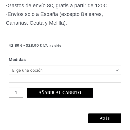
·Gastos de envío 8€, gratis a partir de 120€
·Envíos solo a España (excepto Baleares,
Canarias, Ceuta y Melilla).
Rango
42,89
€
-
328,90
€
IVA incluido
de
precios:
Mazarrón
Medidas
desde
(11)
42,89 €
cantidad
hasta
328,90 €
AÑADIR AL CARRITO
Atrás