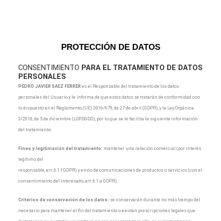
PROTECCIÓN DE DATOS
CONSENTIMIENTO
PARA EL TRATAMIENTO DE DATOS
PERSONALES
PEDRO JAVIER SAEZ FERRER
es el Responsable del tratamiento de los datos
personales del Usuario y le informa de que estos datos se tratarán de conformidad con
lo dispuesto en el Reglamento (UE) 2016/679, de 27 de abril (GDPR), y la Ley Orgánica
3/2018, de 5 de diciembre (LOPDGDD), por lo que se le facilita la siguiente información
del tratamiento:
Fines y legitimación del tratamiento:
mantener una relación comercial (por interés
legítimo del
responsable, art. 6.1.f GDPR) y envío de comunicaciones de productos o servicios (con el
consentimiento del interesado, art. 6.1.a GDPR).
Criterios de conservación de los datos:
se conservarán durante no más tiempo del
necesario para mantener el fin del tratamiento o existan prescripciones legales que