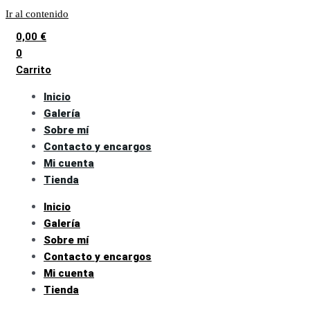
Ir al contenido
0,00
€
0
Carrito
Inicio
Galería
Sobre mí
Contacto y encargos
Mi cuenta
Tienda
Inicio
Galería
Sobre mí
Contacto y encargos
Mi cuenta
Tienda