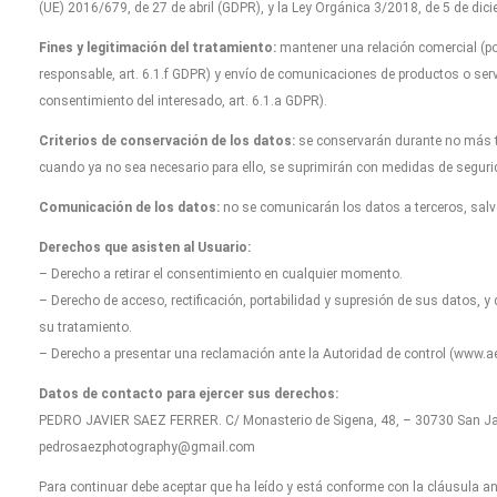
(UE) 2016/679, de 27 de abril (GDPR), y la Ley Orgánica 3/2018, de 5 de dicie
Fines y legitimación del tratamiento:
mantener una relación comercial (por
responsable, art. 6.1.f GDPR) y envío de comunicaciones de productos o serv
consentimiento del interesado, art. 6.1.a GDPR).
Criterios de conservación de los datos:
se conservarán durante no más ti
cuando ya no sea necesario para ello, se suprimirán con medidas de seguri
Comunicación de los datos:
no se comunicarán los datos a terceros, salvo
Derechos que asisten al Usuario:
– Derecho a retirar el consentimiento en cualquier momento.
– Derecho de acceso, rectificación, portabilidad y supresión de sus datos, y 
su tratamiento.
– Derecho a presentar una reclamación ante la Autoridad de control (www.aep
Datos de contacto para ejercer sus derechos:
PEDRO JAVIER SAEZ FERRER. C/ Monasterio de Sigena, 48, – 30730 San Javi
pedrosaezphotography@gmail.com
Para continuar debe aceptar que ha leído y está conforme con la cláusula ant