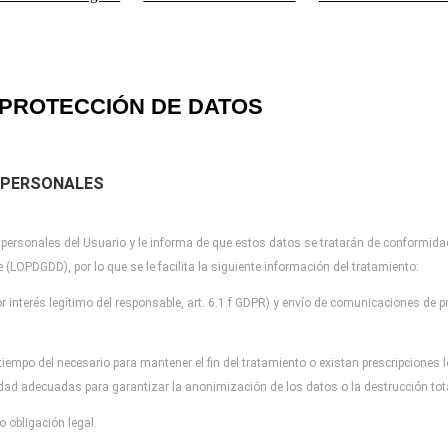
PROTECCIÓN DE DATOS
 PERSONALES
 personales del Usuario y
le informa de que estos datos se tratarán de conformida
re (LOPDGDD), por lo que
se le facilita la siguiente información del tratamiento:
r interés legítimo del
responsable, art. 6.1.f GDPR) y envío de comunicaciones de pr
tiempo del necesario para
mantener el fin del tratamiento o existan prescripciones
idad adecuadas para garantizar la
anonimización de los datos o la destrucción to
 obligación legal.