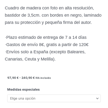
Cuadro de madera con foto en alta resolución,
bastidor de 3,5cm. con bordes en negro, laminado
para su protección y pequeña firma del autor.
·Plazo estimado de entrega de 7 a 14 días
·Gastos de envío 8€, gratis a partir de 120€
·Envíos solo a España (excepto Baleares,
Canarias, Ceuta y Melilla).
Rango
97,90
€
-
240,90
€
IVA incluido
de
precios:
Luna
Medidas especiales
desde
(22)
97,90 €
-
hasta
Edif.