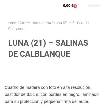
Ir
0,00
€
0
Carrito
al
Contacto y enca
Mi cuenta
contenido
/
/
/ Luna (21) – Salinas de
Inicio
Cuadro Único
Luna
Calblanque
LUNA (21) – SALINAS
DE CALBLANQUE
Cuadro de madera con foto en alta resolución,
bastidor de 3,5cm. con bordes en negro, laminado
para su protección y pequeña firma del autor.