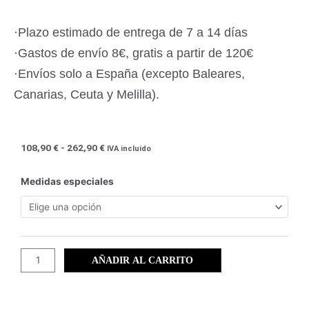
·Plazo estimado de entrega de 7 a 14 días
·Gastos de envío 8€, gratis a partir de 120€
·Envíos solo a España (excepto Baleares,
Canarias, Ceuta y Melilla).
Rango
108,90
€
-
262,90
€
IVA incluido
de
precios:
Luna
Medidas especiales
desde
(21)
108,90 €
-
hasta
Salinas
262,90 €
de
Calblanque
AÑADIR AL CARRITO
cantidad