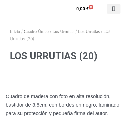
Ir
0
Carrito
0,00
€
al
contenido
Contacto y enca
Mi cuenta
/
/
/
/ Los
Inicio
Cuadro Único
Los Urrutias
Los Urrutias
Urrutias (20)
LOS URRUTIAS (20)
Cuadro de madera con foto en alta resolución,
bastidor de 3,5cm. con bordes en negro, laminado
para su protección y pequeña firma del autor.