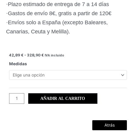
·Plazo estimado de entrega de 7 a 14 días
·Gastos de envío 8€, gratis a partir de 120€
·Envíos solo a España (excepto Baleares,
Canarias, Ceuta y Melilla).
Rango
42,89
€
-
328,90
€
IVA incluido
de
Los
Medidas
precios:
Urrutias
desde
(20)
42,89 €
cantidad
hasta
328,90 €
AÑADIR AL CARRITO
Atrás