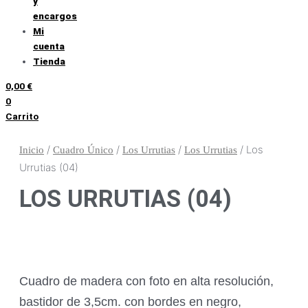
y
encargos
Mi
cuenta
Tienda
0,00
€
0
Carrito
/
/
/
/ Los
Inicio
Cuadro Único
Los Urrutias
Los Urrutias
Urrutias (04)
LOS URRUTIAS (04)
Cuadro de madera con foto en alta resolución,
bastidor de 3,5cm. con bordes en negro,