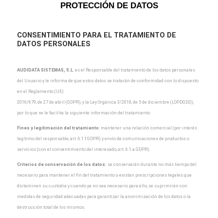
PROTECCIÓN DE DATOS
CONSENTIMIENTO PARA EL TRATAMIENTO DE
DATOS PERSONALES
AUDIDATA SISTEMAS, S.L
.
es el Responsable del tratamiento de los datos personales
del Usuario y
le informa de que estos datos se tratarán de conformidad con lo dispuesto
en el Reglamento (UE)
2016/679, de 27 de abril (GDPR), y la Ley Orgánica 3/2018, de 5 de diciembre (LOPDGDD),
por lo que
se le facilita la siguiente información del tratamiento:
Fines y legitimación del tratamiento
: mantener una relación comercial (por interés
legítimo del
responsable, art. 6.1.f GDPR) y envío de comunicaciones de productos o
servicios (con el
consentimiento del interesado, art. 6.1.a GDPR).
Criterios de conservación de los datos:
se conservarán durante no más tiempo del
necesario para
mantener el fin del tratamiento o existan prescripciones legales que
dictaminen su custodia y cuando
ya no sea necesario para ello, se suprimirán con
medidas de seguridad adecuadas para garantizar la
anonimización de los datos o la
destrucción total de los mismos.