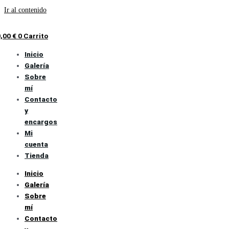
Ir al contenido
0,00
€
0
Carrito
Inicio
Galería
Sobre
mí
Contacto
y
encargos
Mi
cuenta
Tienda
Inicio
Galería
Sobre
mí
Contacto