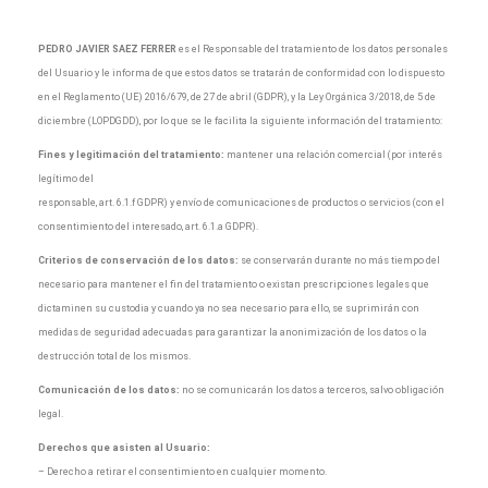
PEDRO JAVIER SAEZ FERRER
es el Responsable del tratamiento de los datos personales
del Usuario y le informa de que estos datos se tratarán de conformidad con lo dispuesto
en el Reglamento (UE) 2016/679, de 27 de abril (GDPR), y la Ley Orgánica 3/2018, de 5 de
diciembre (LOPDGDD), por lo que se le facilita la siguiente información del tratamiento:
Fines y legitimación del tratamiento:
mantener una relación comercial (por interés
legítimo del
responsable, art. 6.1.f GDPR) y envío de comunicaciones de productos o servicios (con el
consentimiento del interesado, art. 6.1.a GDPR).
Criterios de conservación de los datos:
se conservarán durante no más tiempo del
necesario para mantener el fin del tratamiento o existan prescripciones legales que
dictaminen su custodia y cuando ya no sea necesario para ello, se suprimirán con
medidas de seguridad adecuadas para garantizar la anonimización de los datos o la
destrucción total de los mismos.
Comunicación de los datos:
no se comunicarán los datos a terceros, salvo obligación
legal.
Derechos que asisten al Usuario:
– Derecho a retirar el consentimiento en cualquier momento.