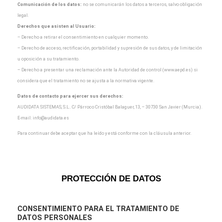
Comunicación de los datos:
no se comunicarán los datos a terceros, salvo obligación
legal.
Derechos que asisten al Usuario:
– Derecho a retirar el consentimiento en cualquier momento.
– Derecho de acceso, rectificación, portabilidad y supresión de sus datos, y de limitación
u oposición a
su tratamiento.
– Derecho a presentar una reclamación ante la Autoridad de control (www.aepd.es) si
considera que el
tratamiento no se ajusta a la normativa vigente.
Datos de contacto para ejercer sus derechos:
AUDIDATA SISTEMAS, S.L.. C/ Párroco Cristóbal Balaguer, 13, – 30730 San Javier (Murcia).
E-mail:
info@audidata.es
Para continuar debe aceptar que ha leído y está conforme con la cláusula anterior.
PROTECCIÓN DE DATOS
CONSENTIMIENTO
PARA EL TRATAMIENTO DE
DATOS PERSONALES