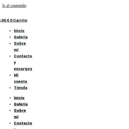
Ir al contenido
0,00
€
0
Carrito
Inicio
Galería
Sobre
mí
Contacto
y
encargos
Mi
cuenta
Tienda
Inicio
Galería
Sobre
mí
Contacto