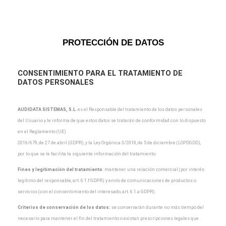
PROTECCIÓN DE DATOS
CONSENTIMIENTO PARA EL TRATAMIENTO DE
DATOS PERSONALES
AUDIDATA SISTEMAS, S.L
.
es el Responsable del tratamiento de los datos personales
del Usuario y
le informa de que estos datos se tratarán de conformidad con lo dispuesto
en el Reglamento (UE)
2016/679, de 27 de abril (GDPR), y la Ley Orgánica 3/2018, de 5 de diciembre (LOPDGDD),
por lo que
se le facilita la siguiente información del tratamiento:
Fines y legitimación del tratamiento
: mantener una relación comercial (por interés
legítimo del
responsable, art. 6.1.f GDPR) y envío de comunicaciones de productos o
servicios (con el
consentimiento del interesado, art. 6.1.a GDPR).
Criterios de conservación de los datos:
se conservarán durante no más tiempo del
necesario para
mantener el fin del tratamiento o existan prescripciones legales que