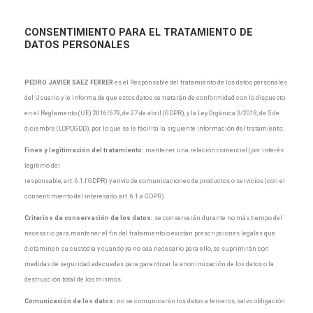
CONSENTIMIENTO
PARA EL TRATAMIENTO DE
DATOS PERSONALES
PEDRO JAVIER SAEZ FERRER
es el Responsable del tratamiento de los datos personales
del Usuario y le informa de que estos datos se tratarán de conformidad con lo dispuesto
en el Reglamento (UE) 2016/679, de 27 de abril (GDPR), y la Ley Orgánica 3/2018, de 5 de
diciembre (LOPDGDD), por lo que se le facilita la siguiente información del tratamiento:
Fines y legitimación del tratamiento:
mantener una relación comercial (por interés
legítimo del
responsable, art. 6.1.f GDPR) y envío de comunicaciones de productos o servicios (con el
consentimiento del interesado, art. 6.1.a GDPR).
Criterios de conservación de los datos:
se conservarán durante no más tiempo del
necesario para mantener el fin del tratamiento o existan prescripciones legales que
dictaminen su custodia y cuando ya no sea necesario para ello, se suprimirán con
medidas de seguridad adecuadas para garantizar la anonimización de los datos o la
destrucción total de los mismos.
Comunicación de los datos:
no se comunicarán los datos a terceros, salvo obligación