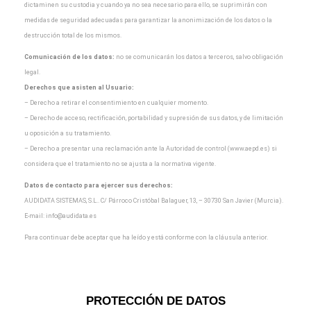
dictaminen su custodia y cuando
ya no sea necesario para ello, se suprimirán con
medidas de seguridad adecuadas para garantizar la
anonimización de los datos o la
destrucción total de los mismos.
Comunicación de los datos:
no se comunicarán los datos a terceros, salvo obligación
legal.
Derechos que asisten al Usuario:
– Derecho a retirar el consentimiento en cualquier momento.
– Derecho de acceso, rectificación, portabilidad y supresión de sus datos, y de limitación
u oposición a
su tratamiento.
– Derecho a presentar una reclamación ante la Autoridad de control (www.aepd.es) si
considera que el
tratamiento no se ajusta a la normativa vigente.
Datos de contacto para ejercer sus derechos:
AUDIDATA SISTEMAS, S.L.. C/ Párroco Cristóbal Balaguer, 13, – 30730 San Javier (Murcia).
E-mail:
info@audidata.es
Para continuar debe aceptar que ha leído y está conforme con la cláusula anterior.
PROTECCIÓN DE DATOS