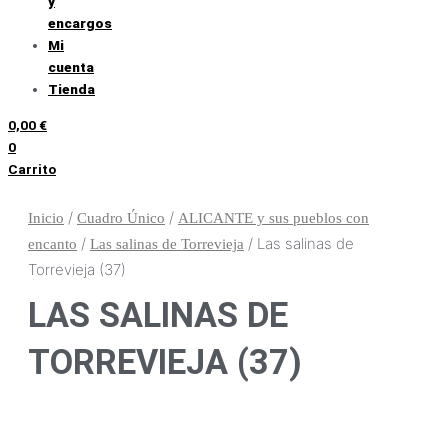
y
encargos
Mi
cuenta
Tienda
0,00
€
0
Carrito
/
/
Inicio
Cuadro Único
ALICANTE y sus pueblos con
/
/ Las salinas de
encanto
Las salinas de Torrevieja
Torrevieja (37)
LAS SALINAS DE
TORREVIEJA (37)