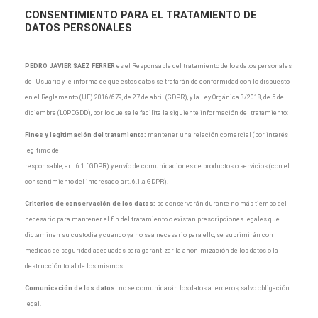
CONSENTIMIENTO
PARA EL TRATAMIENTO DE
DATOS PERSONALES
PEDRO JAVIER SAEZ FERRER
es el Responsable del tratamiento de los datos personales
del Usuario y le informa de que estos datos se tratarán de conformidad con lo dispuesto
en el Reglamento (UE) 2016/679, de 27 de abril (GDPR), y la Ley Orgánica 3/2018, de 5 de
diciembre (LOPDGDD), por lo que se le facilita la siguiente información del tratamiento:
Fines y legitimación del tratamiento:
mantener una relación comercial (por interés
legítimo del
responsable, art. 6.1.f GDPR) y envío de comunicaciones de productos o servicios (con el
consentimiento del interesado, art. 6.1.a GDPR).
Criterios de conservación de los datos:
se conservarán durante no más tiempo del
necesario para mantener el fin del tratamiento o existan prescripciones legales que
dictaminen su custodia y cuando ya no sea necesario para ello, se suprimirán con
medidas de seguridad adecuadas para garantizar la anonimización de los datos o la
destrucción total de los mismos.
Comunicación de los datos:
no se comunicarán los datos a terceros, salvo obligación
legal.