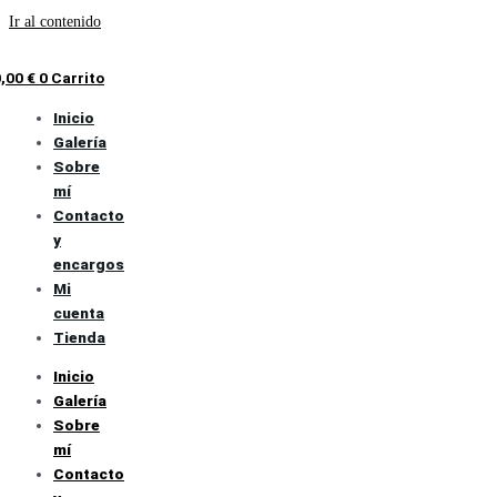
Ir al contenido
0,00
€
0
Carrito
Inicio
Galería
Sobre
mí
Contacto
y
encargos
Mi
cuenta
Tienda
Inicio
Galería
Sobre
mí
Contacto