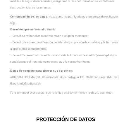
medidas de seguridad adecuadas para garantizar la
anonimización de los datos o la
destrucción total de los mismos.
Comunicación de los datos:
no se comunicarán los datos a terceros, salvo obligación
legal.
Derechos que asisten al Usuario:
– Derecho a retirar el consentimiento en cualquier momento.
– Derecho de acceso, rectificación, portabilidad y supresión de sus datos, y de limitación
u oposición a
su tratamiento.
– Derecho a presentar una reclamación ante la Autoridad de control (www.aepd.es) si
considera que el
tratamiento no se ajusta a la normativa vigente.
Datos de contacto para ejercer sus derechos:
AUDIDATA SISTEMAS, S.L.. C/ Párroco Cristóbal Balaguer, 13, – 30730 San Javier (Murcia).
E-mail:
info@audidata.es
Para continuar debe aceptar que ha leído y está conforme con la cláusula anterior.
PROTECCIÓN DE DATOS