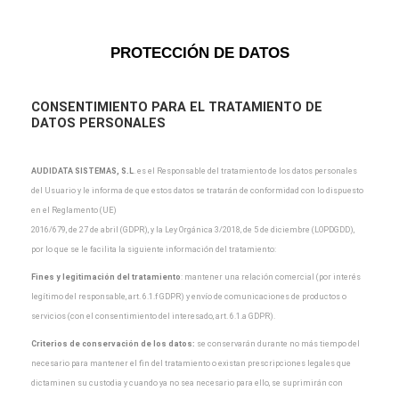
PROTECCIÓN DE DATOS
CONSENTIMIENTO PARA EL TRATAMIENTO DE
DATOS PERSONALES
AUDIDATA SISTEMAS, S.L
.
es el Responsable del tratamiento de los datos personales
del Usuario y
le informa de que estos datos se tratarán de conformidad con lo dispuesto
en el Reglamento (UE)
2016/679, de 27 de abril (GDPR), y la Ley Orgánica 3/2018, de 5 de diciembre (LOPDGDD),
por lo que
se le facilita la siguiente información del tratamiento:
Fines y legitimación del tratamiento
: mantener una relación comercial (por interés
legítimo del
responsable, art. 6.1.f GDPR) y envío de comunicaciones de productos o
servicios (con el
consentimiento del interesado, art. 6.1.a GDPR).
Criterios de conservación de los datos:
se conservarán durante no más tiempo del
necesario para
mantener el fin del tratamiento o existan prescripciones legales que
dictaminen su custodia y cuando
ya no sea necesario para ello, se suprimirán con