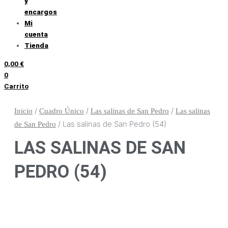
y
encargos
Mi
cuenta
Tienda
0,00
€
0
Carrito
/
/
/
Inicio
Cuadro Único
Las salinas de San Pedro
Las salinas
/ Las salinas de San Pedro (54)
de San Pedro
LAS SALINAS DE SAN
PEDRO (54)