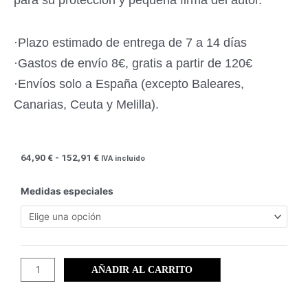
para su protección y pequeña firma del autor.
·Plazo estimado de entrega de 7 a 14 días
·Gastos de envío 8€, gratis a partir de 120€
·Envíos solo a España (excepto Baleares,
Canarias, Ceuta y Melilla).
Rango
64,90
€
-
152,91
€
IVA incluido
de
precios:
Las
Medidas especiales
desde
salinas
64,90 €
de
hasta
San
152,91 €
Pedro
(45)
AÑADIR AL CARRITO
cantidad