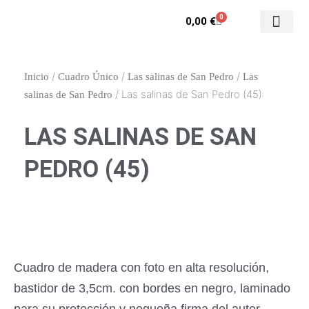
Ir
0
Carrito
0,00
€
al
contenido
Contacto y enca
Mi cuenta
/
/
/
Inicio
Cuadro Único
Las salinas de San Pedro
Las
/ Las salinas de San Pedro (45)
salinas de San Pedro
LAS SALINAS DE SAN
PEDRO (45)
Cuadro de madera con foto en alta resolución,
bastidor de 3,5cm. con bordes en negro, laminado