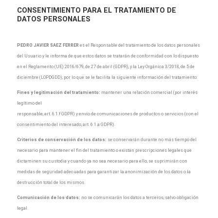
CONSENTIMIENTO
PARA EL TRATAMIENTO DE
DATOS PERSONALES
PEDRO JAVIER SAEZ FERRER
es el Responsable del tratamiento de los datos personales
del Usuario y le informa de que estos datos se tratarán de conformidad con lo dispuesto
en el Reglamento (UE) 2016/679, de 27 de abril (GDPR), y la Ley Orgánica 3/2018, de 5 de
diciembre (LOPDGDD), por lo que se le facilita la siguiente información del tratamiento:
Fines y legitimación del tratamiento:
mantener una relación comercial (por interés
legítimo del
responsable, art. 6.1.f GDPR) y envío de comunicaciones de productos o servicios (con el
consentimiento del interesado, art. 6.1.a GDPR).
Criterios de conservación de los datos:
se conservarán durante no más tiempo del
necesario para mantener el fin del tratamiento o existan prescripciones legales que
dictaminen su custodia y cuando ya no sea necesario para ello, se suprimirán con
medidas de seguridad adecuadas para garantizar la anonimización de los datos o la
destrucción total de los mismos.
Comunicación de los datos:
no se comunicarán los datos a terceros, salvo obligación
legal.