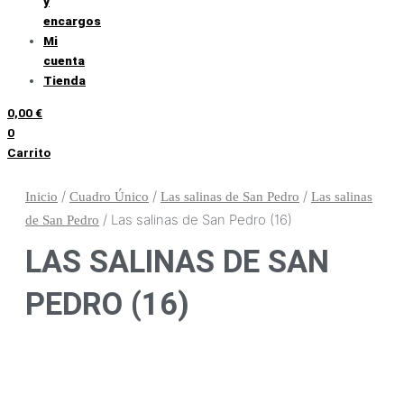
y
encargos
Mi
cuenta
Tienda
0,00
€
0
Carrito
/
/
/
Inicio
Cuadro Único
Las salinas de San Pedro
Las salinas
/ Las salinas de San Pedro (16)
de San Pedro
LAS SALINAS DE SAN
PEDRO (16)