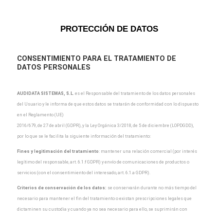
PROTECCIÓN DE DATOS
CONSENTIMIENTO PARA EL TRATAMIENTO DE
DATOS PERSONALES
AUDIDATA SISTEMAS, S.L
.
es el Responsable del tratamiento de los datos personales
del Usuario y
le informa de que estos datos se tratarán de conformidad con lo dispuesto
en el Reglamento (UE)
2016/679, de 27 de abril (GDPR), y la Ley Orgánica 3/2018, de 5 de diciembre (LOPDGDD),
por lo que
se le facilita la siguiente información del tratamiento:
Fines y legitimación del tratamiento
: mantener una relación comercial (por interés
legítimo del
responsable, art. 6.1.f GDPR) y envío de comunicaciones de productos o
servicios (con el
consentimiento del interesado, art. 6.1.a GDPR).
Criterios de conservación de los datos:
se conservarán durante no más tiempo del
necesario para
mantener el fin del tratamiento o existan prescripciones legales que
dictaminen su custodia y cuando
ya no sea necesario para ello, se suprimirán con