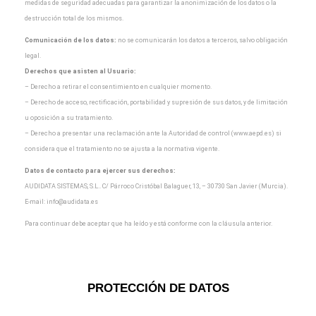
medidas de seguridad adecuadas para garantizar la
anonimización de los datos o la
destrucción total de los mismos.
Comunicación de los datos:
no se comunicarán los datos a terceros, salvo obligación
legal.
Derechos que asisten al Usuario:
– Derecho a retirar el consentimiento en cualquier momento.
– Derecho de acceso, rectificación, portabilidad y supresión de sus datos, y de limitación
u oposición a
su tratamiento.
– Derecho a presentar una reclamación ante la Autoridad de control (www.aepd.es) si
considera que el
tratamiento no se ajusta a la normativa vigente.
Datos de contacto para ejercer sus derechos:
AUDIDATA SISTEMAS, S.L.. C/ Párroco Cristóbal Balaguer, 13, – 30730 San Javier (Murcia).
E-mail:
info@audidata.es
Para continuar debe aceptar que ha leído y está conforme con la cláusula anterior.
PROTECCIÓN DE DATOS