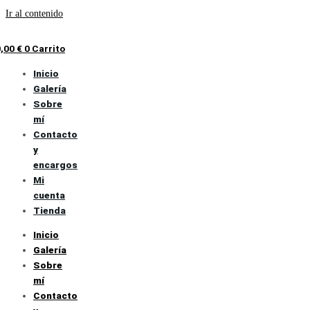
Ir al contenido
0,00
€
0
Carrito
Inicio
Galería
Sobre
mí
Contacto
y
encargos
Mi
cuenta
Tienda
Inicio
Galería
Sobre
mí
Contacto