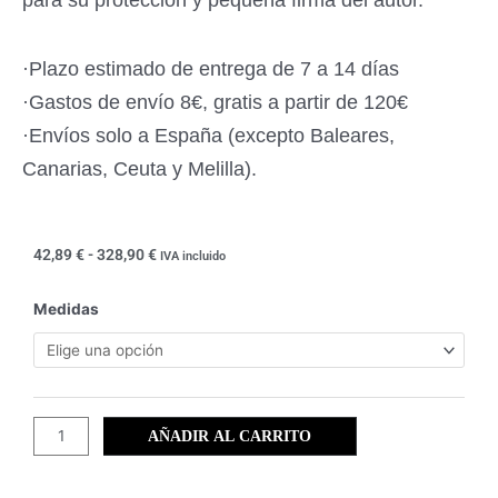
para su protección y pequeña firma del autor.
·Plazo estimado de entrega de 7 a 14 días
·Gastos de envío 8€, gratis a partir de 120€
·Envíos solo a España (excepto Baleares,
Canarias, Ceuta y Melilla).
Rango
42,89
€
-
328,90
€
IVA incluido
de
precios:
Las
Medidas
desde
salinas
42,89 €
de
hasta
San
328,90 €
Pedro
(01)
AÑADIR AL CARRITO
cantidad