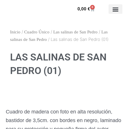
Ir
0
Carrito
0,00
€
al
contenido
/
/
/
Inicio
Cuadro Único
Las salinas de San Pedro
Las
/ Las salinas de San Pedro (01)
salinas de San Pedro
LAS SALINAS DE SAN
PEDRO (01)
Cuadro de madera con foto en alta resolución,
bastidor de 3,5cm. con bordes en negro, laminado