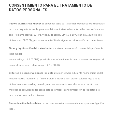
CONSENTIMIENTO
PARA EL TRATAMIENTO DE
DATOS PERSONALES
PEDRO JAVIER SAEZ FERRER
es el Responsable del tratamiento de los datos personales
del Usuario y le informa de que estos datos se tratarán de conformidad con lo dispuesto
en el Reglamento (UE) 2016/679, de 27 de abril (GDPR), y la Ley Orgánica 3/2018, de 5 de
diciembre (LOPDGDD), por lo que se le facilita la siguiente información del tratamiento:
Fines y legitimación del tratamiento:
mantener una relación comercial (por interés
legítimo del
responsable, art. 6.1.f GDPR) y envío de comunicaciones de productos o servicios (con el
consentimiento del interesado, art. 6.1.a GDPR).
Criterios de conservación de los datos:
se conservarán durante no más tiempo del
necesario para mantener el fin del tratamiento o existan prescripciones legales que
dictaminen su custodia y cuando ya no sea necesario para ello, se suprimirán con
medidas de seguridad adecuadas para garantizar la anonimización de los datos o la
destrucción total de los mismos.
Comunicación de los datos:
no se comunicarán los datos a terceros, salvo obligación
legal.