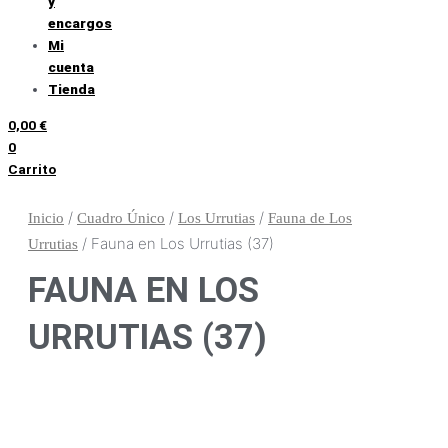
y
encargos
Mi
cuenta
Tienda
0,00
€
0
Carrito
/
/
/
Inicio
Cuadro Único
Los Urrutias
Fauna de Los
/ Fauna en Los Urrutias (37)
Urrutias
FAUNA EN LOS
URRUTIAS (37)