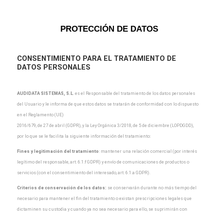
PROTECCIÓN DE DATOS
CONSENTIMIENTO PARA EL TRATAMIENTO DE
DATOS PERSONALES
AUDIDATA SISTEMAS, S.L
.
es el Responsable del tratamiento de los datos personales
del Usuario y
le informa de que estos datos se tratarán de conformidad con lo dispuesto
en el Reglamento (UE)
2016/679, de 27 de abril (GDPR), y la Ley Orgánica 3/2018, de 5 de diciembre (LOPDGDD),
por lo que
se le facilita la siguiente información del tratamiento:
Fines y legitimación del tratamiento
: mantener una relación comercial (por interés
legítimo del
responsable, art. 6.1.f GDPR) y envío de comunicaciones de productos o
servicios (con el
consentimiento del interesado, art. 6.1.a GDPR).
Criterios de conservación de los datos:
se conservarán durante no más tiempo del
necesario para
mantener el fin del tratamiento o existan prescripciones legales que
dictaminen su custodia y cuando
ya no sea necesario para ello, se suprimirán con