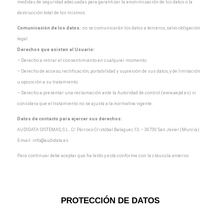
medidas de seguridad adecuadas para garantizar la
anonimización de los datos o la
destrucción total de los mismos.
Comunicación de los datos:
no se comunicarán los datos a terceros, salvo obligación
legal.
Derechos que asisten al Usuario:
– Derecho a retirar el consentimiento en cualquier momento.
– Derecho de acceso, rectificación, portabilidad y supresión de sus datos, y de limitación
u oposición a
su tratamiento.
– Derecho a presentar una reclamación ante la Autoridad de control (www.aepd.es) si
considera que el
tratamiento no se ajusta a la normativa vigente.
Datos de contacto para ejercer sus derechos:
AUDIDATA SISTEMAS, S.L.. C/ Párroco Cristóbal Balaguer, 13, – 30730 San Javier (Murcia).
E-mail:
info@audidata.es
Para continuar debe aceptar que ha leído y está conforme con la cláusula anterior.
PROTECCIÓN DE DATOS