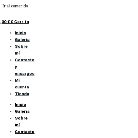
Ir al contenido
0,00
€
0
Carrito
Inicio
Galería
Sobre
mí
Contacto
y
encargos
Mi
cuenta
Tienda
Inicio
Galería
Sobre
mí
Contacto