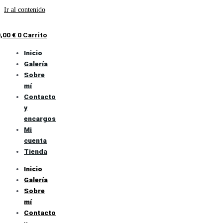
Ir al contenido
0,00
€
0
Carrito
Inicio
Galería
Sobre
mí
Contacto
y
encargos
Mi
cuenta
Tienda
Inicio
Galería
Sobre
mí
Contacto