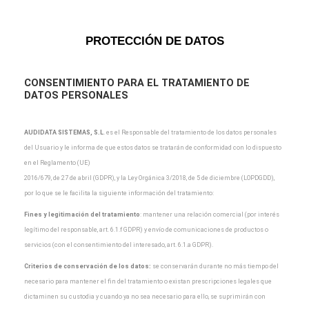
PROTECCIÓN DE DATOS
CONSENTIMIENTO PARA EL TRATAMIENTO DE
DATOS PERSONALES
AUDIDATA SISTEMAS, S.L
.
es el Responsable del tratamiento de los datos personales
del Usuario y
le informa de que estos datos se tratarán de conformidad con lo dispuesto
en el Reglamento (UE)
2016/679, de 27 de abril (GDPR), y la Ley Orgánica 3/2018, de 5 de diciembre (LOPDGDD),
por lo que
se le facilita la siguiente información del tratamiento:
Fines y legitimación del tratamiento
: mantener una relación comercial (por interés
legítimo del
responsable, art. 6.1.f GDPR) y envío de comunicaciones de productos o
servicios (con el
consentimiento del interesado, art. 6.1.a GDPR).
Criterios de conservación de los datos:
se conservarán durante no más tiempo del
necesario para
mantener el fin del tratamiento o existan prescripciones legales que
dictaminen su custodia y cuando
ya no sea necesario para ello, se suprimirán con