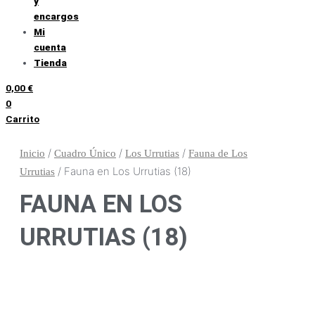
y
encargos
Mi
cuenta
Tienda
0,00
€
0
Carrito
/
/
/
Inicio
Cuadro Único
Los Urrutias
Fauna de Los
/ Fauna en Los Urrutias (18)
Urrutias
FAUNA EN LOS
URRUTIAS (18)