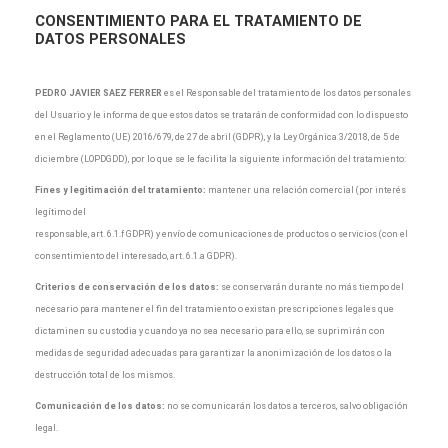
CONSENTIMIENTO
PARA EL TRATAMIENTO DE
DATOS PERSONALES
PEDRO JAVIER SAEZ FERRER
es el Responsable del tratamiento de los datos personales
del Usuario y le informa de que estos datos se tratarán de conformidad con lo dispuesto
en el Reglamento (UE) 2016/679, de 27 de abril (GDPR), y la Ley Orgánica 3/2018, de 5 de
diciembre (LOPDGDD), por lo que se le facilita la siguiente información del tratamiento:
Fines y legitimación del tratamiento:
mantener una relación comercial (por interés
legítimo del
responsable, art. 6.1.f GDPR) y envío de comunicaciones de productos o servicios (con el
consentimiento del interesado, art. 6.1.a GDPR).
Criterios de conservación de los datos:
se conservarán durante no más tiempo del
necesario para mantener el fin del tratamiento o existan prescripciones legales que
dictaminen su custodia y cuando ya no sea necesario para ello, se suprimirán con
medidas de seguridad adecuadas para garantizar la anonimización de los datos o la
destrucción total de los mismos.
Comunicación de los datos:
no se comunicarán los datos a terceros, salvo obligación
legal.