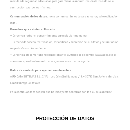
medidas de seguridad adecuadas para garantizar la
anonimización de los datos o la
destrucción total de los mismos.
Comunicación de los datos:
no se comunicarán los datos a terceros, salvo obligación
legal.
Derechos que asisten al Usuario:
– Derecho a retirar el consentimiento en cualquier momento.
– Derecho de acceso, rectificación, portabilidad y supresión de sus datos, y de limitación
u oposición a
su tratamiento.
– Derecho a presentar una reclamación ante la Autoridad de control (www.aepd.es) si
considera que el
tratamiento no se ajusta a la normativa vigente.
Datos de contacto para ejercer sus derechos:
AUDIDATA SISTEMAS, S.L.. C/ Párroco Cristóbal Balaguer, 13, – 30730 San Javier (Murcia).
E-mail:
info@audidata.es
Para continuar debe aceptar que ha leído y está conforme con la cláusula anterior.
PROTECCIÓN DE DATOS