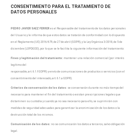
CONSENTIMIENTO
PARA EL TRATAMIENTO DE
DATOS PERSONALES
PEDRO JAVIER SAEZ FERRER
es el Responsable del tratamiento de los datos personales
del Usuario y le informa de que estos datos se tratarán de conformidad con lo dispuesto
en el Reglamento (UE) 2016/679, de 27 de abril (GDPR), y la Ley Orgánica 3/2018, de 5 de
diciembre (LOPDGDD), por lo que se le facilita la siguiente información del tratamiento:
Fines y legitimación del tratamiento:
mantener una relación comercial (por interés
legítimo del
responsable, art. 6.1.f GDPR) y envío de comunicaciones de productos o servicios (con el
consentimiento del interesado, art. 6.1.a GDPR).
Criterios de conservación de los datos:
se conservarán durante no más tiempo del
necesario para mantener el fin del tratamiento o existan prescripciones legales que
dictaminen su custodia y cuando ya no sea necesario para ello, se suprimirán con
medidas de seguridad adecuadas para garantizar la anonimización de los datos o la
destrucción total de los mismos.
Comunicación de los datos:
no se comunicarán los datos a terceros, salvo obligación
legal.