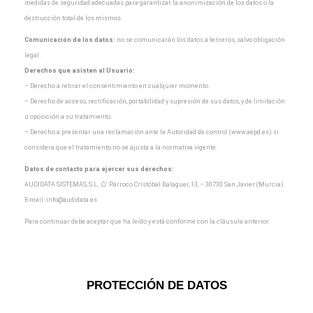
medidas de seguridad adecuadas para garantizar la
anonimización de los datos o la
destrucción total de los mismos.
Comunicación de los datos:
no se comunicarán los datos a terceros, salvo obligación
legal.
Derechos que asisten al Usuario:
– Derecho a retirar el consentimiento en cualquier momento.
– Derecho de acceso, rectificación, portabilidad y supresión de sus datos, y de limitación
u oposición a
su tratamiento.
– Derecho a presentar una reclamación ante la Autoridad de control (www.aepd.es) si
considera que el
tratamiento no se ajusta a la normativa vigente.
Datos de contacto para ejercer sus derechos:
AUDIDATA SISTEMAS, S.L.. C/ Párroco Cristóbal Balaguer, 13, – 30730 San Javier (Murcia).
E-mail:
info@audidata.es
Para continuar debe aceptar que ha leído y está conforme con la cláusula anterior.
PROTECCIÓN DE DATOS