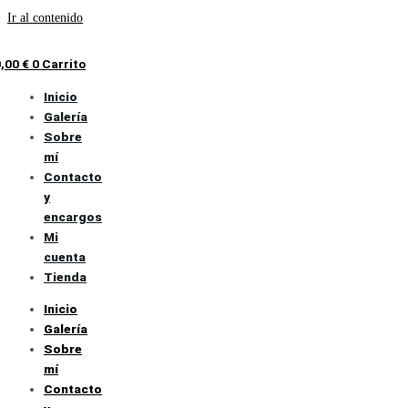
Ir al contenido
0,00
€
0
Carrito
Inicio
Galería
Sobre
mí
Contacto
y
encargos
Mi
cuenta
Tienda
Inicio
Galería
Sobre
mí
Contacto