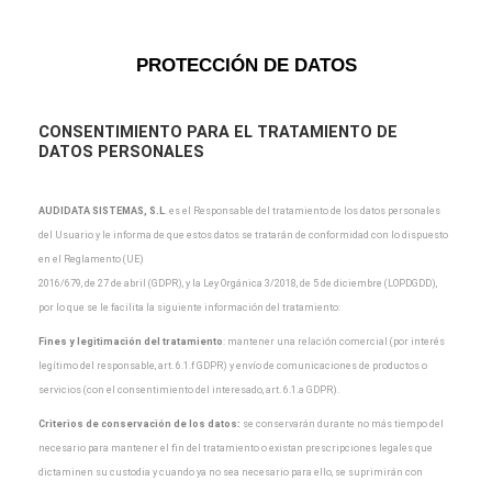
PROTECCIÓN DE DATOS
CONSENTIMIENTO PARA EL TRATAMIENTO DE
DATOS PERSONALES
AUDIDATA SISTEMAS, S.L
.
es el Responsable del tratamiento de los datos personales
del Usuario y
le informa de que estos datos se tratarán de conformidad con lo dispuesto
en el Reglamento (UE)
2016/679, de 27 de abril (GDPR), y la Ley Orgánica 3/2018, de 5 de diciembre (LOPDGDD),
por lo que
se le facilita la siguiente información del tratamiento:
Fines y legitimación del tratamiento
: mantener una relación comercial (por interés
legítimo del
responsable, art. 6.1.f GDPR) y envío de comunicaciones de productos o
servicios (con el
consentimiento del interesado, art. 6.1.a GDPR).
Criterios de conservación de los datos:
se conservarán durante no más tiempo del
necesario para
mantener el fin del tratamiento o existan prescripciones legales que
dictaminen su custodia y cuando
ya no sea necesario para ello, se suprimirán con