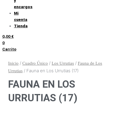
y
encargos
Mi
cuenta
Tienda
0,00
€
0
Carrito
/
/
/
Inicio
Cuadro Único
Los Urrutias
Fauna de Los
/ Fauna en Los Urrutias (17)
Urrutias
FAUNA EN LOS
URRUTIAS (17)