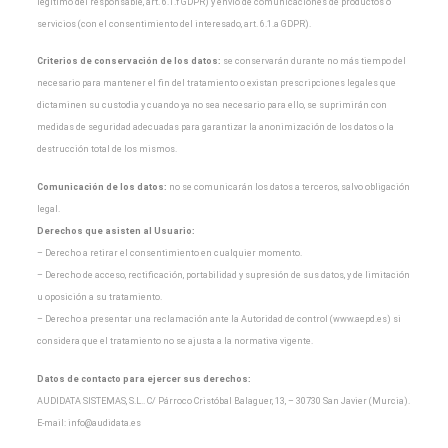
legítimo del
responsable, art. 6.1.f GDPR) y envío de comunicaciones de productos o
servicios (con el
consentimiento del interesado, art. 6.1.a GDPR).
Criterios de conservación de los datos:
se conservarán durante no más tiempo del
necesario para
mantener el fin del tratamiento o existan prescripciones legales que
dictaminen su custodia y cuando
ya no sea necesario para ello, se suprimirán con
medidas de seguridad adecuadas para garantizar la
anonimización de los datos o la
destrucción total de los mismos.
Comunicación de los datos:
no se comunicarán los datos a terceros, salvo obligación
legal.
Derechos que asisten al Usuario:
– Derecho a retirar el consentimiento en cualquier momento.
– Derecho de acceso, rectificación, portabilidad y supresión de sus datos, y de limitación
u oposición a
su tratamiento.
– Derecho a presentar una reclamación ante la Autoridad de control (www.aepd.es) si
considera que el
tratamiento no se ajusta a la normativa vigente.
Datos de contacto para ejercer sus derechos:
AUDIDATA SISTEMAS, S.L.. C/ Párroco Cristóbal Balaguer, 13, – 30730 San Javier (Murcia).
E-mail:
info@audidata.es