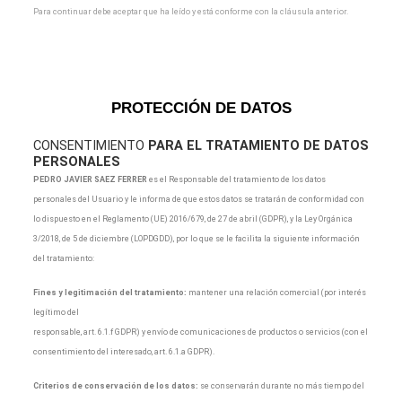
Para continuar debe aceptar que ha leído y está conforme con la cláusula anterior.
PROTECCIÓN DE DATOS
CONSENTIMIENTO
PARA EL TRATAMIENTO DE DATOS
PERSONALES
PEDRO JAVIER SAEZ FERRER
es el Responsable del tratamiento de los datos
personales del Usuario y le informa de que estos datos se tratarán de conformidad con
lo dispuesto en el Reglamento (UE) 2016/679, de 27 de abril (GDPR), y la Ley Orgánica
3/2018, de 5 de diciembre (LOPDGDD), por lo que se le facilita la siguiente información
del tratamiento:
Fines y legitimación del tratamiento:
mantener una relación comercial (por interés
legítimo del
responsable, art. 6.1.f GDPR) y envío de comunicaciones de productos o servicios (con el
consentimiento del interesado, art. 6.1.a GDPR).
Criterios de conservación de los datos:
se conservarán durante no más tiempo del