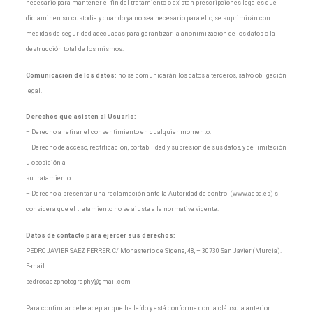
necesario para mantener el fin del tratamiento o existan prescripciones legales que
dictaminen su custodia y cuando ya no sea necesario para ello, se suprimirán con
medidas de seguridad adecuadas para garantizar la anonimización de los datos o la
destrucción total de los mismos.
Comunicación de los datos:
no se comunicarán los datos a terceros, salvo obligación
legal.
Derechos que asisten al Usuario:
– Derecho a retirar el consentimiento en cualquier momento.
– Derecho de acceso, rectificación, portabilidad y supresión de sus datos, y de limitación
u oposición a
su tratamiento.
– Derecho a presentar una reclamación ante la Autoridad de control (www.aepd.es) si
considera que el tratamiento no se ajusta a la normativa vigente.
Datos de contacto para ejercer sus derechos:
PEDRO JAVIER SAEZ FERRER. C/ Monasterio de Sigena, 48, – 30730 San Javier (Murcia).
E-mail:
pedrosaezphotography@gmail.com
Para continuar debe aceptar que ha leído y está conforme con la cláusula anterior.