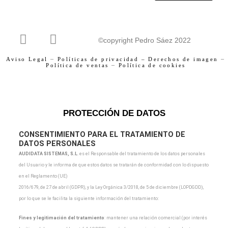
F
I
©copyright Pedro Sáez 2022
a
n
c
s
Aviso Legal
–
Políticas de privacidad –
Derechos de imagen
–
Política de ventas
–
Política de cookies
e
t
b
a
o
g
o
r
PROTECCIÓN DE DATOS
k
a
m
CONSENTIMIENTO PARA EL TRATAMIENTO DE
DATOS PERSONALES
AUDIDATA SISTEMAS, S.L
.
es el Responsable del tratamiento de los datos personales
del Usuario y
le informa de que estos datos se tratarán de conformidad con lo dispuesto
en el Reglamento (UE)
2016/679, de 27 de abril (GDPR), y la Ley Orgánica 3/2018, de 5 de diciembre (LOPDGDD),
por lo que
se le facilita la siguiente información del tratamiento:
Fines y legitimación del tratamiento
: mantener una relación comercial (por interés