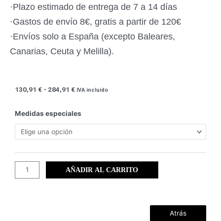
·Plazo estimado de entrega de 7 a 14 días
·Gastos de envío 8€, gratis a partir de 120€
·Envíos solo a España (excepto Baleares,
Canarias, Ceuta y Melilla).
Rango
130,91
€
-
284,91
€
IVA incluido
de
precios:
Fauna
Medidas especiales
desde
en
130,91 €
ByN
hasta
(06)
284,91 €
cantidad
AÑADIR AL CARRITO
Atrás