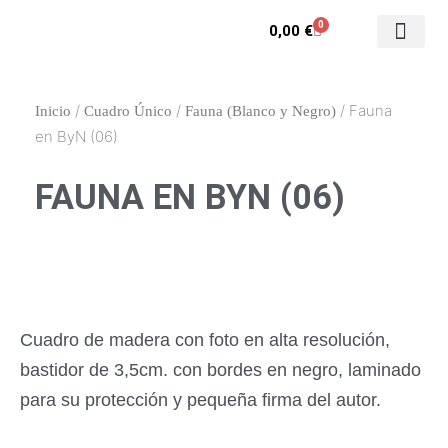
Ir
0
Carrito
0,00
€
al
contenido
Contacto y enca
Mi cuenta
/
/
/ Fauna
Inicio
Cuadro Único
Fauna (Blanco y Negro)
en ByN (06)
FAUNA EN BYN (06)
Cuadro de madera con foto en alta resolución,
bastidor de 3,5cm. con bordes en negro, laminado
para su protección y pequeña firma del autor.