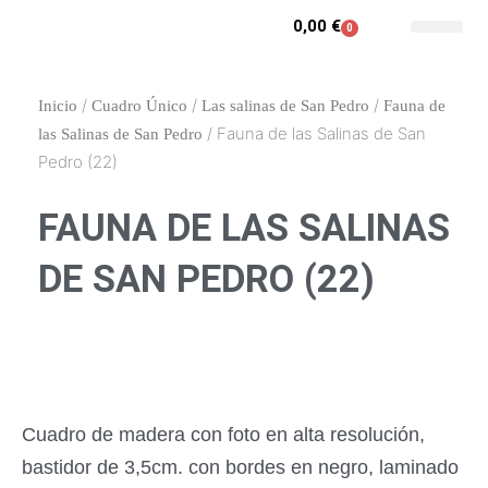
Ir
0,00
€
0
Carrito
al
Contacto y enca
Mi cuenta
contenido
/
/
/
Inicio
Cuadro Único
Las salinas de San Pedro
Fauna de
/ Fauna de las Salinas de San
las Salinas de San Pedro
Pedro (22)
FAUNA DE LAS SALINAS
DE SAN PEDRO (22)
Cuadro de madera con foto en alta resolución,
bastidor de 3,5cm. con bordes en negro, laminado