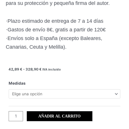
para su protección y pequeña firma del autor.
·Plazo estimado de entrega de 7 a 14 días
·Gastos de envío 8€, gratis a partir de 120€
·Envíos solo a España (excepto Baleares,
Canarias, Ceuta y Melilla).
Rango
42,89
€
-
328,90
€
IVA incluido
de
precios:
Fauna
Medidas
desde
de
42,89 €
las
hasta
Salinas
328,90 €
de
San
AÑADIR AL CARRITO
Pedro
(22)