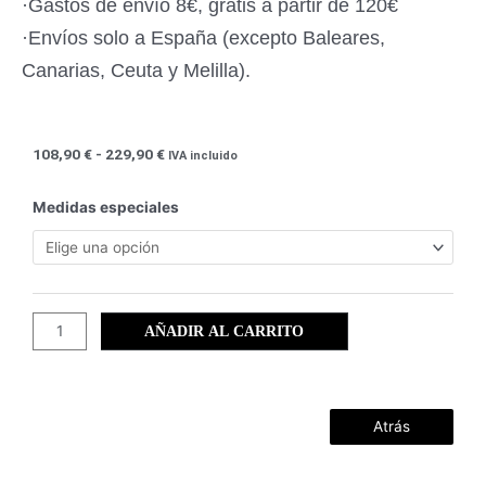
·Gastos de envío 8€, gratis a partir de 120€
·Envíos solo a España (excepto Baleares,
Canarias, Ceuta y Melilla).
Rango
108,90
€
-
229,90
€
IVA incluido
de
precios:
Cartagena
Medidas especiales
desde
(104)
108,90 €
cantidad
hasta
229,90 €
AÑADIR AL CARRITO
Atrás