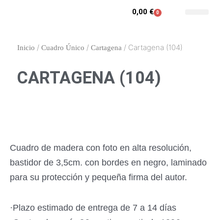
Ir
0,00
€
0
Carrito
al
Contacto y enca
Mi cuenta
contenido
/
/
/ Cartagena (104)
Inicio
Cuadro Único
Cartagena
CARTAGENA (104)
Cuadro de madera con foto en alta resolución,
bastidor de 3,5cm. con bordes en negro, laminado
para su protección y pequeña firma del autor.
·Plazo estimado de entrega de 7 a 14 días