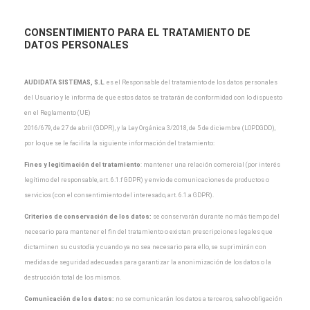
CONSENTIMIENTO PARA EL TRATAMIENTO DE
DATOS PERSONALES
AUDIDATA SISTEMAS, S.L
.
es el Responsable del tratamiento de los datos personales
del Usuario y
le informa de que estos datos se tratarán de conformidad con lo dispuesto
en el Reglamento (UE)
2016/679, de 27 de abril (GDPR), y la Ley Orgánica 3/2018, de 5 de diciembre (LOPDGDD),
por lo que
se le facilita la siguiente información del tratamiento:
Fines y legitimación del tratamiento
: mantener una relación comercial (por interés
legítimo del
responsable, art. 6.1.f GDPR) y envío de comunicaciones de productos o
servicios (con el
consentimiento del interesado, art. 6.1.a GDPR).
Criterios de conservación de los datos:
se conservarán durante no más tiempo del
necesario para
mantener el fin del tratamiento o existan prescripciones legales que
dictaminen su custodia y cuando
ya no sea necesario para ello, se suprimirán con
medidas de seguridad adecuadas para garantizar la
anonimización de los datos o la
destrucción total de los mismos.
Comunicación de los datos:
no se comunicarán los datos a terceros, salvo obligación