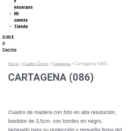
y
encargos
Mi
cuenta
Tienda
0,00
€
0
Carrito
/
/
/ Cartagena (086)
Inicio
Cuadro Único
Cartagena
CARTAGENA (086)
Cuadro de madera con foto en alta resolución,
bastidor de 3,5cm. con bordes en negro,
laminado para su protección y pequeña firma del