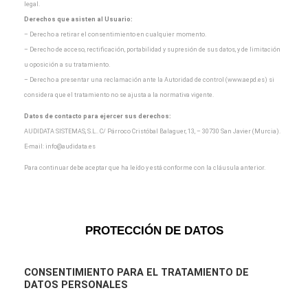
legal.
Derechos que asisten al Usuario:
– Derecho a retirar el consentimiento en cualquier momento.
– Derecho de acceso, rectificación, portabilidad y supresión de sus datos, y de limitación
u oposición a
su tratamiento.
– Derecho a presentar una reclamación ante la Autoridad de control (www.aepd.es) si
considera que el
tratamiento no se ajusta a la normativa vigente.
Datos de contacto para ejercer sus derechos:
AUDIDATA SISTEMAS, S.L.. C/ Párroco Cristóbal Balaguer, 13, – 30730 San Javier (Murcia).
E-mail:
info@audidata.es
Para continuar debe aceptar que ha leído y está conforme con la cláusula anterior.
PROTECCIÓN DE DATOS
CONSENTIMIENTO
PARA EL TRATAMIENTO DE
DATOS PERSONALES