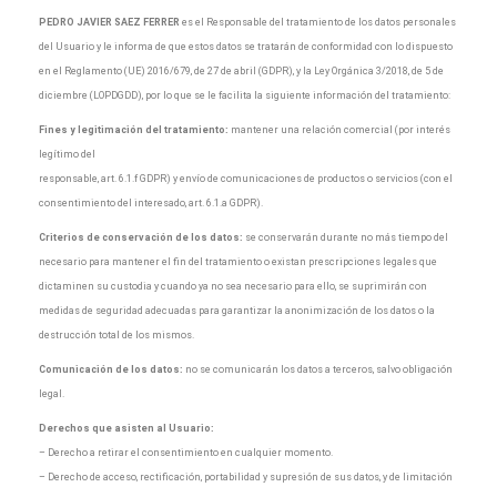
PEDRO JAVIER SAEZ FERRER
es el Responsable del tratamiento de los datos personales
del Usuario y le informa de que estos datos se tratarán de conformidad con lo dispuesto
en el Reglamento (UE) 2016/679, de 27 de abril (GDPR), y la Ley Orgánica 3/2018, de 5 de
diciembre (LOPDGDD), por lo que se le facilita la siguiente información del tratamiento:
Fines y legitimación del tratamiento:
mantener una relación comercial (por interés
legítimo del
responsable, art. 6.1.f GDPR) y envío de comunicaciones de productos o servicios (con el
consentimiento del interesado, art. 6.1.a GDPR).
Criterios de conservación de los datos:
se conservarán durante no más tiempo del
necesario para mantener el fin del tratamiento o existan prescripciones legales que
dictaminen su custodia y cuando ya no sea necesario para ello, se suprimirán con
medidas de seguridad adecuadas para garantizar la anonimización de los datos o la
destrucción total de los mismos.
Comunicación de los datos:
no se comunicarán los datos a terceros, salvo obligación
legal.
Derechos que asisten al Usuario:
– Derecho a retirar el consentimiento en cualquier momento.
– Derecho de acceso, rectificación, portabilidad y supresión de sus datos, y de limitación