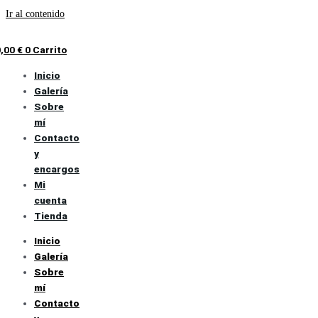
Ir al contenido
0,00
€
0
Carrito
Inicio
Galería
Sobre
mí
Contacto
y
encargos
Mi
cuenta
Tienda
Inicio
Galería
Sobre
mí
Contacto