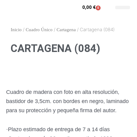
Ir
0,00
€
0
Carrito
al
Contacto y enca
Mi cuenta
contenido
/
/
/ Cartagena (084)
Inicio
Cuadro Único
Cartagena
CARTAGENA (084)
Cuadro de madera con foto en alta resolución,
bastidor de 3,5cm. con bordes en negro, laminado
para su protección y pequeña firma del autor.
·Plazo estimado de entrega de 7 a 14 días