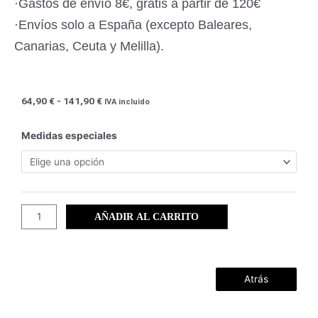
·Gastos de envío 8€, gratis a partir de 120€
·Envíos solo a España (excepto Baleares,
Canarias, Ceuta y Melilla).
Rango
64,90
€
-
141,90
€
IVA incluido
de
precios:
Cartagena
Medidas especiales
desde
(084)
64,90 €
cantidad
hasta
141,90 €
AÑADIR AL CARRITO
Atrás