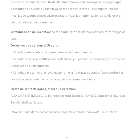
necesario para
mantener el fin del tratamiento o existan prescripciones legales que
dictaminen su custodia y cuando
ya no sea necesario para ello, se suprimirán con
medidas de seguridad adecuadas para garantizar la
anonimización de los datos o la
destrucción total de los mismos.
Comunicación de los datos:
no se comunicarán los datos a terceros, salvo obligación
legal.
Derechos que asisten al Usuario:
– Derecho a retirar el consentimiento en cualquier momento.
– Derecho de acceso, rectificación, portabilidad y supresión de sus datos, y de limitación
u oposición a
su tratamiento.
– Derecho a presentar una reclamación ante la Autoridad de control (www.aepd.es) si
considera que el
tratamiento no se ajusta a la normativa vigente.
Datos de contacto para ejercer sus derechos:
AUDIDATA SISTEMAS, S.L.. C/ Párroco Cristóbal Balaguer, 13, – 30730 San Javier (Murcia).
E-mail:
info@audidata.es
Para continuar debe aceptar que ha leído y está conforme con la cláusula anterior.