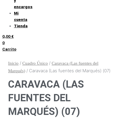
y
encargos
Mi
cuenta
Tienda
0,00
€
0
Carrito
/
/
Inicio
Cuadro Único
Caravaca (Las fuentes del
/ Caravaca (Las fuentes del Marqués) (07)
Marqués)
CARAVACA (LAS
FUENTES DEL
MARQUÉS) (07)