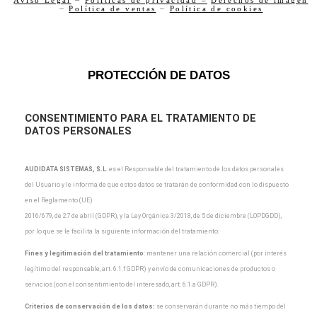
–
Política de ventas
–
Política de cookies
PROTECCIÓN DE DATOS
CONSENTIMIENTO PARA EL TRATAMIENTO DE
DATOS PERSONALES
AUDIDATA SISTEMAS, S.L
.
es el Responsable del tratamiento de los datos personales
del Usuario y
le informa de que estos datos se tratarán de conformidad con lo dispuesto
en el Reglamento (UE)
2016/679, de 27 de abril (GDPR), y la Ley Orgánica 3/2018, de 5 de diciembre (LOPDGDD),
por lo que
se le facilita la siguiente información del tratamiento:
Fines y legitimación del tratamiento
: mantener una relación comercial (por interés
legítimo del
responsable, art. 6.1.f GDPR) y envío de comunicaciones de productos o
servicios (con el
consentimiento del interesado, art. 6.1.a GDPR).
Criterios de conservación de los datos:
se conservarán durante no más tiempo del