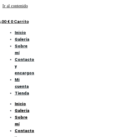
Ir al contenido
0,00
€
0
Carrito
Inicio
Galería
Sobre
mí
Contacto
y
encargos
Mi
cuenta
Tienda
Inicio
Galería
Sobre
mí
Contacto