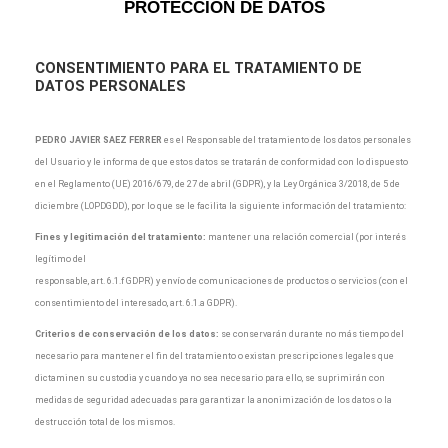
PROTECCIÓN DE DATOS
CONSENTIMIENTO
PARA EL TRATAMIENTO DE
DATOS PERSONALES
PEDRO JAVIER SAEZ FERRER
es el Responsable del tratamiento de los datos personales
del Usuario y le informa de que estos datos se tratarán de conformidad con lo dispuesto
en el Reglamento (UE) 2016/679, de 27 de abril (GDPR), y la Ley Orgánica 3/2018, de 5 de
diciembre (LOPDGDD), por lo que se le facilita la siguiente información del tratamiento:
Fines y legitimación del tratamiento:
mantener una relación comercial (por interés
legítimo del
responsable, art. 6.1.f GDPR) y envío de comunicaciones de productos o servicios (con el
consentimiento del interesado, art. 6.1.a GDPR).
Criterios de conservación de los datos:
se conservarán durante no más tiempo del
necesario para mantener el fin del tratamiento o existan prescripciones legales que
dictaminen su custodia y cuando ya no sea necesario para ello, se suprimirán con
medidas de seguridad adecuadas para garantizar la anonimización de los datos o la
destrucción total de los mismos.