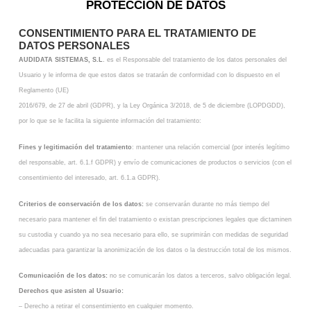
PROTECCIÓN DE DATOS
CONSENTIMIENTO PARA EL TRATAMIENTO DE
DATOS PERSONALES
AUDIDATA SISTEMAS, S.L
.
es el Responsable del tratamiento de los datos personales del
Usuario y
le informa de que estos datos se tratarán de conformidad con lo dispuesto en el
Reglamento (UE)
2016/679, de 27 de abril (GDPR), y la Ley Orgánica 3/2018, de 5 de diciembre (LOPDGDD),
por lo que
se le facilita la siguiente información del tratamiento:
Fines y legitimación del tratamiento
: mantener una relación comercial (por interés legítimo
del
responsable, art. 6.1.f GDPR) y envío de comunicaciones de productos o servicios (con el
consentimiento del interesado, art. 6.1.a GDPR).
Criterios de conservación de los datos:
se conservarán durante no más tiempo del
necesario para
mantener el fin del tratamiento o existan prescripciones legales que dictaminen
su custodia y cuando
ya no sea necesario para ello, se suprimirán con medidas de seguridad
adecuadas para garantizar la
anonimización de los datos o la destrucción total de los mismos.
Comunicación de los datos:
no se comunicarán los datos a terceros, salvo obligación legal.
Derechos que asisten al Usuario:
– Derecho a retirar el consentimiento en cualquier momento.