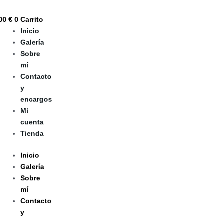
Ir
Cabo
Rango
al
de
de
,00
€
0
Carrito
contenido
Palos
precios:
Inicio
(74)
desde
Galería
cantidad
97,90 €
Sobre
hasta
mí
251,91 €
Contacto
y
encargos
Mi
cuenta
Tienda
Inicio
Galería
Sobre
mí
Contacto
y