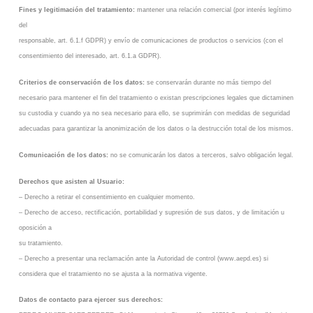
Fines y legitimación del tratamiento:
mantener una relación comercial (por interés legítimo
del
responsable, art. 6.1.f GDPR) y envío de comunicaciones de productos o servicios (con el
consentimiento del interesado, art. 6.1.a GDPR).
Criterios de conservación de los datos:
se conservarán durante no más tiempo del
necesario para mantener el fin del tratamiento o existan prescripciones legales que dictaminen
su custodia y cuando ya no sea necesario para ello, se suprimirán con medidas de seguridad
adecuadas para garantizar la anonimización de los datos o la destrucción total de los mismos.
Comunicación de los datos:
no se comunicarán los datos a terceros, salvo obligación legal.
Derechos que asisten al Usuario:
– Derecho a retirar el consentimiento en cualquier momento.
– Derecho de acceso, rectificación, portabilidad y supresión de sus datos, y de limitación u
oposición a
su tratamiento.
– Derecho a presentar una reclamación ante la Autoridad de control (www.aepd.es) si
considera que el tratamiento no se ajusta a la normativa vigente.
Datos de contacto para ejercer sus derechos: