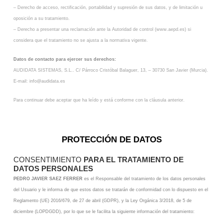
– Derecho de acceso, rectificación, portabilidad y supresión de sus datos, y de limitación u
oposición a
su tratamiento.
– Derecho a presentar una reclamación ante la Autoridad de control (www.aepd.es) si
considera que el
tratamiento no se ajusta a la normativa vigente.
Datos de contacto para ejercer sus derechos:
AUDIDATA SISTEMAS, S.L.. C/ Párroco Cristóbal Balaguer, 13, – 30730 San Javier (Murcia).
E-mail:
info@audidata.es
Para continuar debe aceptar que ha leído y está conforme con la cláusula anterior.
PROTECCIÓN DE DATOS
CONSENTIMIENTO
PARA EL TRATAMIENTO DE
DATOS PERSONALES
PEDRO JAVIER SAEZ FERRER
es el Responsable del tratamiento de los datos personales
del Usuario y le informa de que estos datos se tratarán de conformidad con lo dispuesto en el
Reglamento (UE) 2016/679, de 27 de abril (GDPR), y la Ley Orgánica 3/2018, de 5 de
diciembre (LOPDGDD), por lo que se le facilita la siguiente información del tratamiento: